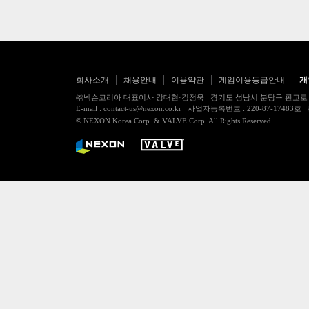
회사소개
채용안내
이용약관
게임이용등급안내
개
㈜넥슨코리아 대표이사 강대현·김정욱 경기도 성남시 분당구 판교로 256번길 7
E-mail : contact-us@nexon.co.kr 사업자등록번호 : 220-87-
© NEXON Korea Corp. & VALVE Corp. All Rights Reserved.