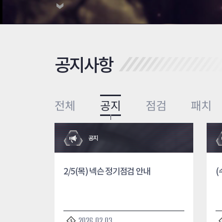
공지사항
전체
공지
점검
패치
공지
2/5(목) 넥슨 정기점검 안내
(
2026.02.03