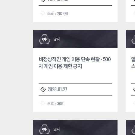
조회 :
202620
공지
비정상적인 게임 이용 단속 현황 - 500
알
차 게임 이용 제한 공지
스
2026.01.27
조회 :
3613
공지