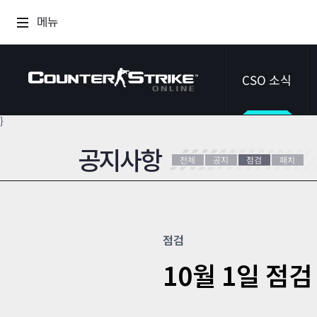
메뉴
CSO 소식
}
공지사항
공지사항
전체
공지
점검
패치
이벤트
다이어리
점검
10월 1일 점검