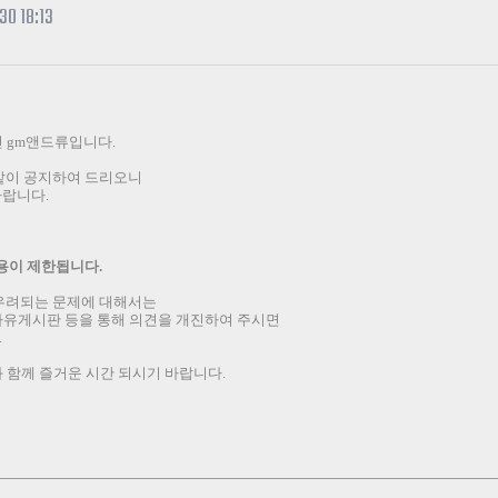
카스온라인TV
클래스 월페이퍼
30 18:13
기록실
인
gm
앤드류입니다
.
 같이 공지하여 드리오니
바랍니다
.
이용이 제한됩니다
.
우려되는 문제에 대해서는
자유게시판 등을 통해 의견을 개진하여 주시면
.
 함께 즐거운 시간 되시기 바랍니다
.