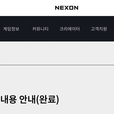
게임정보
커뮤니티
크리에이터
고객지원
가이드
자유게시판
크리에이터 소개
게임다운로드
게임소개
전략게시판
크리에이터 공지
FAQ
조작법
이미지게시판
1:1문의하기
레벨
아이디어게시판
2차 비밀번호 초기
 내용 안내(완료)
NEXON NOW
설문조사
비매너 채팅 /
화
불법 프로그램 신고
추가 정보
스튜디오 홍보