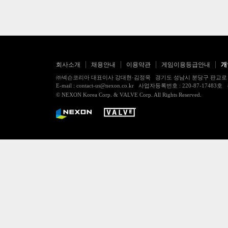
회사소개
채용안내
이용약관
게임이용등급안내
개
㈜넥슨코리아 대표이사 강대현·김정욱 경기도 성남시 분당구 판교로 256번길 7
E-mail : contact-us@nexon.co.kr 사업자등록번호 : 220-87-
© NEXON Korea Corp. & VALVE Corp. All Rights Reserved.