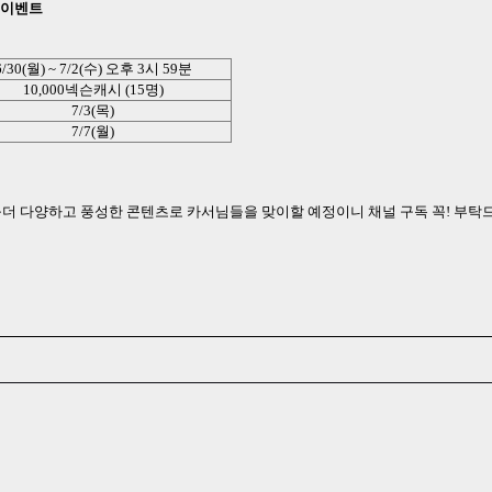
 이벤트
6/30(
월
) ~ 7/2(
수
)
오후
3
시
59
분
10,000
넥슨캐시
(15
명
)
7/3(목
)
7/7(
월
)
더 다양하고 풍성한 콘텐츠로 카서님들을 맞이할 예정이니 채널 구독 꼭
!
부탁