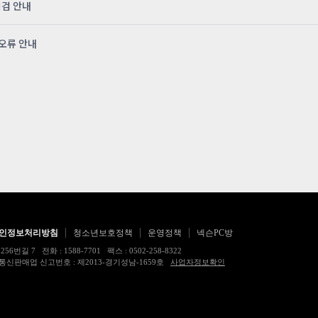
점검 안내
 오류 안내
인정보처리방침
청소년보호정책
운영정책
넥슨PC방
 전화 : 1588-7701 팩스 : 0502-258-8322
17483호 통신판매업 신고번호 : 제2013-경기성남-1659호
사업자정보확인