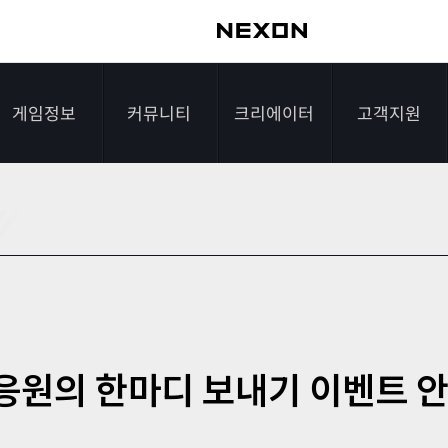
게임정보
커뮤니티
크리에이터
고객지원
가이드
자유게시판
크리에이터 소개
게임다운로드
게임소개
전략게시판
크리에이터 공지
FAQ
조작법
이미지게시판
1:1문의하기
레벨
아이디어게시판
2차 비밀번호 초기
응원의 한마디 보내기 이벤트 
NEXON NOW
설문조사
비매너 채팅 /
화
불법 프로그램 신고
추가 정보
스튜디오 홍보