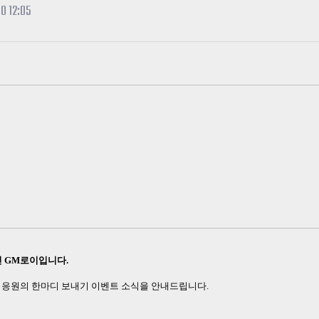
카스온라인TV
클래스 월페이퍼
0 12:05
기록실
인
GM
로이입니다
.
 응원의 한마디 보내기 이벤트 소식을 안내드립니다
.