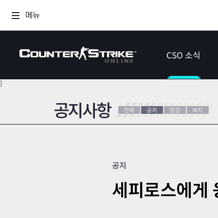
메뉴
CSO 소식
}
공지사항
공지사항
전체
공지
점검
패치
이벤트
다이어리
공지
세피로스에게 