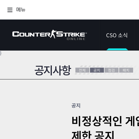
메뉴
CSO 소식
}
공지사항
공지사항
전체
공지
점검
패치
이벤트
다이어리
공지
비정상적인 게임
제한 공지