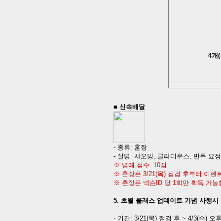
4
개
(
■
신속배달
-
종류
:
훈장
-
설명
:
샤오밍
,
글라디우스
,
만두 요정
※ 명예 점수
: 10
점
※ 훈장은
3/21(
목
)
점검 후부터 이벤트
※ 훈장은 넥슨
ID
당
1
회만 획득 가능
5.
초월 클래스 업데이트 기념 사행시
-
기간
:
3/21(
목
)
점검 후
~ 4/3(
수
)
오