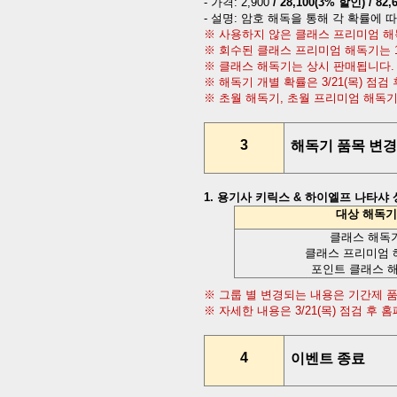
-
가격
: 2,900
/ 28,100(3%
할인
) / 82
-
설명
:
암호 해독을 통해 각 확률에 
※ 사용하지 않은 클래스 프리미엄 
※ 회수된 클래스 프리미엄 해독기는
※ 클래스 해독기는 상시 판매됩니다
.
※ 해독기 개별 확률은
3/21(
목
)
점검 
※ 초월 해독기
,
초월 프리미엄 해독
3
해독기 품목 변경
1.
용기사 키릭스
&
하이엘프 나타샤 
대상 해독기
클래스 해독
클래스 프리미엄 
포인트 클래스 
※ 그룹 별 변경되는 내용은 기간제
※
자세한 내용은
3/21(
목
)
점검 후 홈
4
이벤트 종료