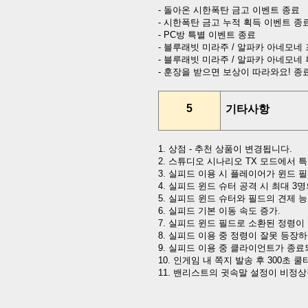
-
돌아온 시한폭탄 금고 이벤트 종료
-
시한폭탄 금고 누적 획득 이벤트 종
- PC
방 특별 이벤트 종료
-
블루래빗 미라주
/
알파카 아네모네 
-
블루래빗 미라주
/
알파카 아네모네 
-
훈장을 받으면 보상이 따라와요
!
종
5
기타사항
1.
상점
-
추천 상품이 변경됩니다
.
2.
스튜디오 시나리오
TX
모드에서 특
3.
실피드 이용 시 플레이어가 윈드 
4.
실피드 윈드 슈터 공격 시 최대
3
명
5.
실피드 윈드 슈터와 필드의 견제 능
6.
실피드 기본 이동 속도 증가
.
7.
실피드 윈드 필드로 소환된 정령이 
8.
실피드 이용 중 정령이 잘못 등장하
9.
실피드 이용 중 클라이언트가 종료
10.
인게임 내 쪽지 발송 후
300
초 쿨
11.
밴리스트의
귓속말
설정이
비정상