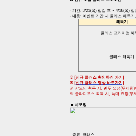
-
기간
:
3/21(
목
)
점검 후
~ 4/18(
목
)
점
-
내용
:
이벤트 기간 내 클래스 해독기
해독기
클래스 프리미엄 해
클래스 해독기
※
[
신규 클래스 확인하러 가기
]
※
[
신규
클래스
영상
바로가기]
※ 샤오밍 획득 시
,
만두 요정
(
무제한
)
※ 글라디우스 획득 시
,
늑대 요정
(
무
■
샤오밍
-
종류
:
클래스