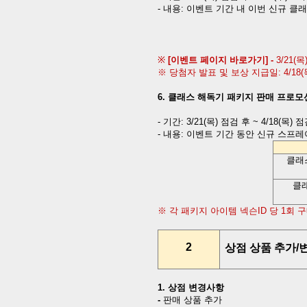
-
내용
:
이벤트 기간 내 이번 신규 클
※
[
이벤트 페이지 바로가기
] -
3/21(
목
※ 당첨자 발표 및 보상 지급일
: 4
/18(
6.
클래스 해독기 패키지 판매 프로모
-
기간
:
3/21(
목
)
점검 후
~ 4/18(
목
)
점
-
내용
:
이벤트 기간 동안 신규 스프레
클래
클
※ 각 패키지 아이템 넥슨
ID
당
1
회 
2
상점 상품 추가
/
1.
상점 변경사항
-
판매 상품 추가