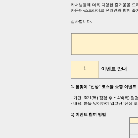
카서님들께 더욱 다양한 즐거움을 드
카운터
-
스트라이크 온라인과 함께 즐
감사합니다
.
1
이벤트 안내
1.
봄맞이
"
신상
"
코스튬 쇼핑 이벤트
-
기간
:
3/21(
목
)
점검 후
~ 4/4(
목
)
점검
-
내용
:
봄을 맞이하여 입고된
‘
신상 
1)
이벤트 참여 방법