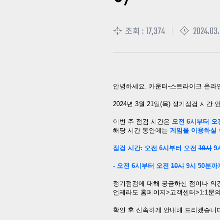
17,374
2024.03.
조회 :
안녕하세요
.
카운터
-
스트라이크 온라
2024
년
3
월
21
일
(
목
)
정기점검 시간 
이번 주 점검 시간은
오전
6
시부터
오
해당 시간 동안에는
게임을 이용하실 
점검 시간
:
오전
6
시부터
오전
10
시
9
-
오전
6
시부터
오전
10
시
9시 50분까
정기점검에 대해 궁금하신 점이나 의
언제라도 홈페이지
>
고객센터
>1:1
문의
확인 후 신속하게 안내해 드리겠습니