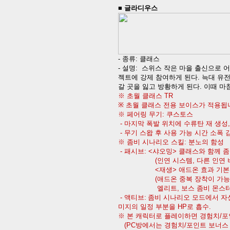
■
글라디우스
-
종류
:
클래스
-
설명
:
스위스 작은 마을 출신으로 
젝트에 강제 참여하게 된다
.
늑대 유
갈 곳을 잃고 방황하게 된다
.
이때 마
※ 초월 클래스
TR
※ 초월 클래스 전용 보이스가 적용됩
※ 페어링 무기
:
쿠스토스
-
마지막 폭발 위치에 수류탄 재 생성
-
무기 스왑 후 사용 가능 시간 소폭 
※ 좀비 시나리오 스킬
:
분노의 함성
-
패시브
: <
샤오밍
>
클래스와 함께 좀
(
인연 시스템
,
다른 인연 
<
재생
>
애드온 효과 기본
(
애드온 중복 장착이 가
엘리트
,
보스 좀비 몬스
-
액티브
:
좀비 시나리오 모드에서 자
미지의 일정 부분을
HP
로 흡수
.
※ 본 캐릭터로 플레이하면 경험치
/
포
(PC
방에서는 경험치
/
포인트 보너스