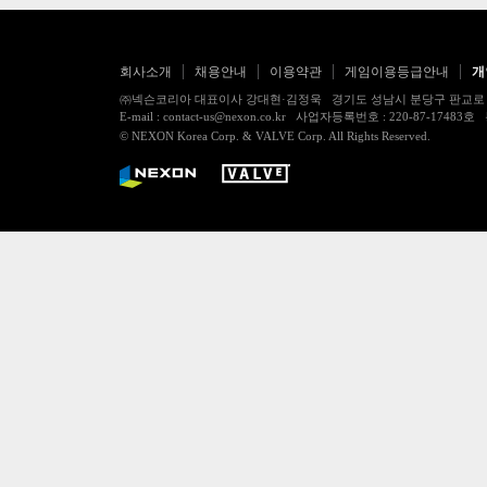
회사소개
채용안내
이용약관
게임이용등급안내
개
㈜넥슨코리아 대표이사 강대현·김정욱 경기도 성남시 분당구 판교로 256번길 7
E-mail : contact-us@nexon.co.kr 사업자등록번호 : 220-87-
© NEXON Korea Corp. & VALVE Corp. All Rights Reserved.