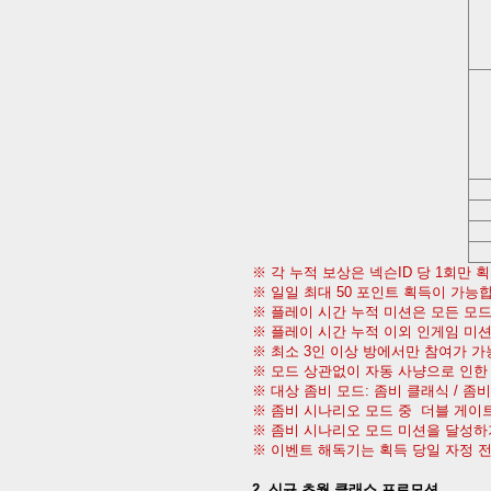
※ 각
누적 보상은 넥슨
ID
당
1
회만
획
※ 일일 최대
50
포인트 획득이 가능
※ 플레이 시간 누적 미션은 모든 모
※ 플레이 시간 누적 이외 인게임 미
※ 최소
3
인 이상 방에서만 참여가 
※ 모드 상관없이 자동 사냥으로 인한
※ 대상 좀비 모드
:
좀비 클래식
/
좀비
※ 좀비 시나리오 모드 중
더블 게이
※ 좀비 시나리오 모드 미션을 달성하
※ 이벤트 해독기는 획득 당일 자정 
2.
신규 초월 클래스 프로모션