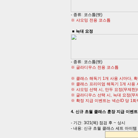
-
종류
:
코스튬
(
펫
)
※
샤오밍 전용 코스튬
■
늑대 요정
-
종류
:
코스튬
(
펫
)
※
글라디우스 전용 코스튬
※ 클래스 해독기
1
개 사용 시마다
,
확
※ 클래스 프리미엄 해독기
1
개 사용
※ 샤오밍 선택 시
,
만두 요정
(
무제한
)
※ 글라디우스 선택 시
,
늑대 요정
(
무
※ 확정 지급 이벤트는 넥슨
ID
당
1
회
4.
신규 초월 클래스 훈장 지급 이벤트
-
기간
:
3/21(
목
)
점검 후
~
상시
-
내용
:
신규 초월 클래스 세트 아이템