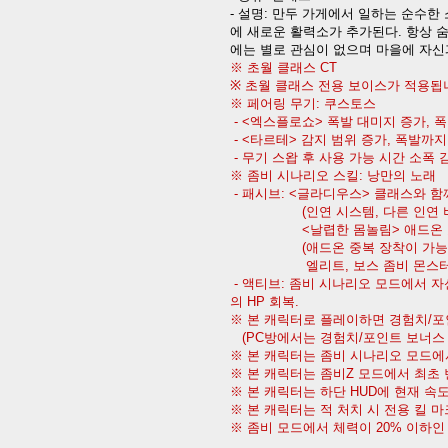
-
설명
:
만두 가게에서 일하는 순수한
에 새로운 활력소가 추가된다
.
항상 
에는 별로 관심이 없으며 마을에 자신
※ 초월 클래스
CT
※ 초월 클래스 전용 보이스가 적용됩
※ 페어링 무기
:
쿠스토스
- <
엑스플로쇼
>
폭발 대미지 증가
,
폭
- <
타르테
>
감지 범위 증가
,
폭발까지
-
무기 스왑 후 사용 가능 시간 소폭 
※ 좀비 시나리오 스킬
:
낭만의 노래
-
패시브
: <
글라디우스
>
클래스와 함
(
인연 시스템
,
다른 인연 
<
날렵한 몸놀림
>
애드온 
(
애드온 중복 장착이 가
엘리트
,
보스 좀비 몬스
-
액티브
:
좀비 시나리오 모드에서 자
의
HP
회복
.
※ 본 캐릭터로 플레이하면 경험치
/
포
(PC
방에서는 경험치
/
포인트 보너스
※ 본 캐릭터는 좀비 시나리오 모드에
※ 본 캐릭터는 좀비
Z
모드에서 최초 
※ 본 캐릭터는 하단
HUD
에 현재 속
※ 본 캐릭터는 적 처치 시 전용 킬 
※ 좀비 모드에서 체력이
20%
이하인