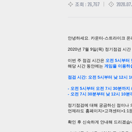
26,767
2020.07.
조회 :
안녕하세요
.
카운터
-
스트라이크 온
2020
년
7
월
9
일
(
목
)
정기점검 시간
이번 주 점검 시간은
오전
5
시부터
해당 시간 동안에는
게임을 이용하
점검 시간
:
오전
5
시부터
낮
12
시 
-
오전
5
시부터
오전
7
시
30
분까지
-
오전
7
시
30
분부터
낮
12
시 10분
정기점검에 대해 궁금하신 점이나
언제라도 홈페이지
>
고객센터
>1:1
확인 후 신속하게 안내해 드리겠습