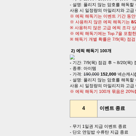
-
설명
:
풀리지 않는 암호를 해독할 
사용 시 일정량의 마일리지와 고급 
※ 에픽 해독기는 이벤트 기간 동
※ 사용하지 않은
에픽 해독기는
8/
※
사용하지 않은
고급 에픽 조각 
※ 에픽 해독기에는
Top.7
을 포함
※
해독기 개별 확률은
7/9(
목
)
점검
2)
에픽 해독기
100
개
-
기간
:
7/9(
목
)
점검 후
~ 8/20(
목
)
-
종류
:
아이템
-
가격
:
190,000
152,000
넥슨캐시
-
설명
:
풀리지 않는 암호를 해독할 
사용 시 일정량의 마일리지와 고급 
※ 에픽 해독기
100
개 묶음은
20%
4
이벤트 종료
-
무기
1
일권 지급 이벤트 종료
-
단오 연잎밥 수류탄 지급 종료