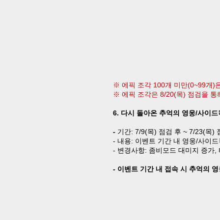
※ 에픽 조각
100
개 미만
(0~99
개
)
※ 에픽 조각은
8/20(
목
)
점검을 통
6.
다시 돌아온 추억의 영웅
/
사이드
-
기간
:
7/9(
목
)
점검 후
~ 7/23(
목
)
-
내용
:
이벤트 기간 내 영웅
/
사이드
-
변경사항
:
좀비모드 대미지 증가
,
-
이벤트 기간 내 접속 시 추억의 영