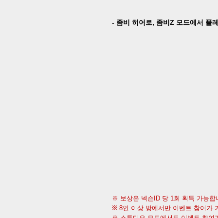
-
좀비 히어로
,
좀비
Z
모드에서 플레
※ 보상은 넥슨
ID
당
1
회 획득 가능합
※
8
인 이상 방에서만 이벤트 참여가
※ 스튜디오 모드에서도 이벤트 참여