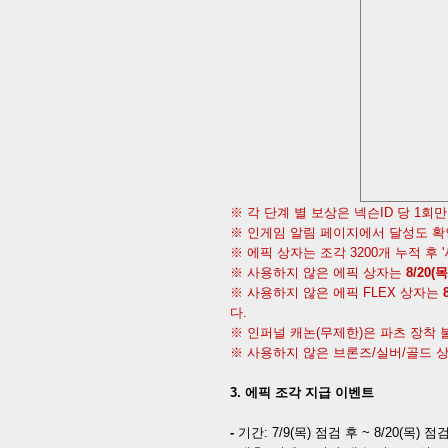
※ 각 단계 별 보상은 넥슨
ID
당
1
회만
※ 인게임 알림 페이지에서 달성도 
※ 에픽 상자는 조각
3200
개 누적 후
'
※ 사용하지 않은
에픽 상자는
8/20(
목
※ 사용하지 않은
에픽
FLEX
상자는
다
.
※ 인퍼널 캐논
(
무제한
)
은 파츠 장착
※ 사용하지 않은
브론즈
/
실버
/
골드 
3.
에픽 조각 지급 이벤트
-
기간
:
7/9(
목
)
점검 후
~ 8/20(
목
)
점검