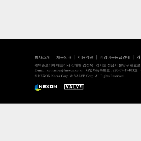
회사소개
채용안내
이용약관
게임이용등급안내
개
㈜넥슨코리아 대표이사 강대현·김정욱 경기도 성남시 분당구 판교로 256번길 7
E-mail : contact-us@nexon.co.kr 사업자등록번호 : 220-87-
© NEXON Korea Corp. & VALVE Corp. All Rights Reserved.