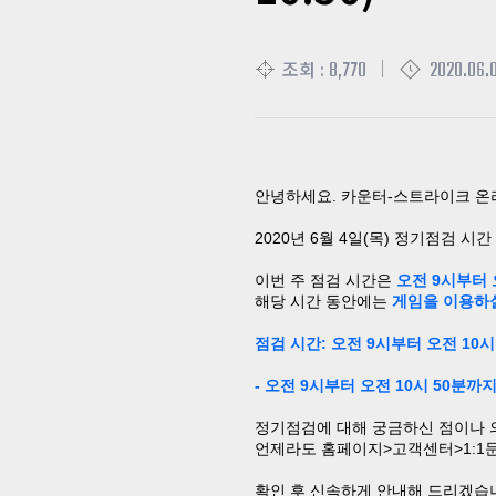
8,770
2020.06.0
조회 :
안녕하세요
.
카운터
-
스트라이크 온
2020
년
6
월
4
일
(
목
)
정기점검 시간
이번 주 점검 시간은
오전
9
시부터
해당 시간 동안에는
게임을 이용하
점검 시간
:
오전
9
시부터
오전
10
시
-
오전
9
시부터
오전
10
시 50분
까
정기점검에 대해 궁금하신 점이나
언제라도 홈페이지
>
고객센터
>1:1
확인 후 신속하게 안내해 드리겠습