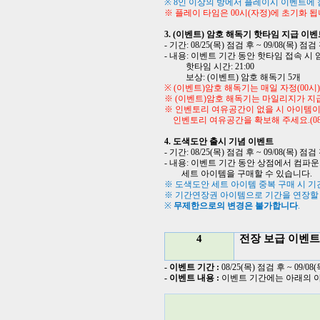
※
8
인 이상의 방에서 플레이시 이벤트에 
※
플레이 타임은 00시(자정)에 초기화 됩
3. (
이벤트
)
암호 해독기 핫타임 지급 이벤
-
기간
: 08/25(
목
)
점검 후
~ 09/08(
목
)
점검
-
내용
:
이벤트 기간 동안 핫타임 접속 시
핫타임 시간
: 21:00
보상
: (
이벤트
)
암호 해독기
5
개
※
(
이벤트
)
암호 해독기는 매일 자정
(00
시
)
※
(
이벤트
)
암호 해독기는 마일리지가 지
※ 인벤토리 여유공간이 없을 시 아이템이
인벤토리 여유공간을 확보해 주세요.(08/
4.
도색도안 출시 기념 이벤트
-
기간
: 08/25(
목
)
점검 후
~ 09/08(
목
)
점검
-
내용
:
이벤트 기간 동안 상점에서 컴파운
세트 아이템을 구매할 수 있습니다
.
※ 도색도안 세트 아이템 중복 구매 시 
※ 기간연장권 아이템으로 기간을 연장할
※
무제한으로의 변경은 불가합니다
.
4
전장 보급 이벤트
-
이벤트 기간
:
08/25(
목
)
점검 후
~ 09/08(
-
이벤트 내용
:
이벤트 기간에는 아래의 