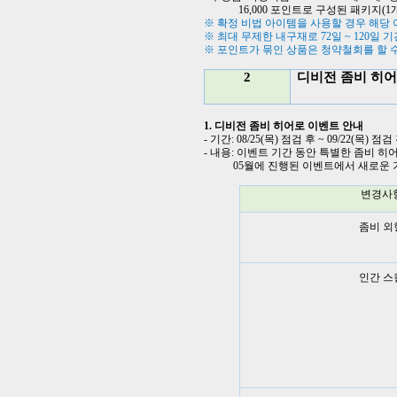
16,000
포인트로 구성된 패키지
(1
※ 확정 비법 아이템을 사용할 경우 해당
※ 최대 무제한 내구재로
72
일
~ 120
일 기
※ 포인트가 묶인 상품은 청약철회를 할 
2
디비전 좀비 히어
1.
디비전 좀비 히어로 이벤트 안내
-
기간
: 08/25(
목
)
점검 후
~ 09/22(
목
)
점검
-
내용
:
이벤트 기간 동안 특별한 좀비 히
05
월에 진행된 이벤트에서 새로운
변경사
좀비 외
인간 스