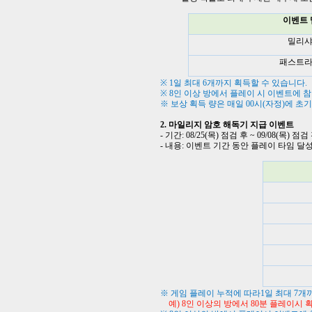
이벤트 
밀리
패스트
※
1
일 최대
6
개까지 획득할 수 있습니다
.
※
8
인 이상 방에서 플레이 시 이벤트에 
※ 보상 획득 량은 매일
00
시
(
자정
)
에 초
2.
마일리지 암호 해독기 지급 이벤트
-
기간
: 08/25(
목
)
점검 후
~ 09/08(
목
)
점검
-
내용
:
이벤트 기간 동안 플레이 타임 달성
※ 게임 플레이 누적에 따라
1
일 최대
7
개
예) 8인 이상의 방에서 80분 플레이시 