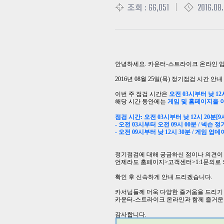
66,051
2016.08.
조회 :
안녕하세요
.
카운터
-
스트라이크 온라인 
2016
년
08
월
25
일
(
목
)
정기점검 시간 안내
이번 주 점검 시간은
오전
03
시부터
낮
12
해당 시간 동안에는
게임 및 홈페이지을 
점검 시간
:
오전
03
시부터
낮
12
시 20분
[9
-
오전
03
시부터
오전
09
시
00
분
/
넥슨 정
-
오전
09
시부터
낮
12
시 30분
/
게임 업데
정기점검에 대해 궁금하신 점이나 의견이
언제라도 홈페이지
>
고객센터
>1:1
문의로
확인 후 신속하게 안내 드리겠습니다
.
카서님들께 더욱 다양한 즐거움을 드리기
카운터
-
스트라이크 온라인과 함께 즐거운
감사합니다
.