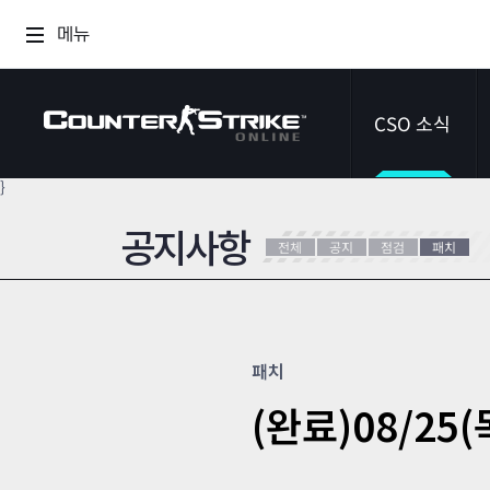
메뉴
CSO 소식
}
공지사항
공지사항
전체
공지
점검
패치
이벤트
다이어리
패치
(완료)08/25(