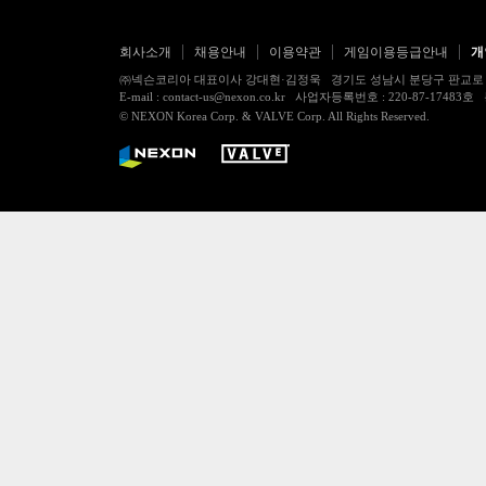
회사소개
채용안내
이용약관
게임이용등급안내
개
㈜넥슨코리아 대표이사 강대현·김정욱 경기도 성남시 분당구 판교로 256번길 7
E-mail : contact-us@nexon.co.kr 사업자등록번호 : 220-87-
© NEXON Korea Corp. & VALVE Corp. All Rights Reserved.