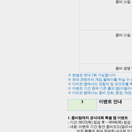
좀비 스킬
좀비 스킬
좀비 생명
※ 분열은 최대
2
회 가능합니다
.
※ 최대
20
명까지 게임 플레이를 하실 수
※ 디비전 맵에서도 경험치 및 포인트를 
※ 이벤트 기간 중에 기존 룰의 맵
(
이탈리
※ 디비전 맵에서는 좀비 진화
,
훈장
,
약장
3
이벤트 안내
1.
좀비팀매치 공식대회 특별 맵 이벤트
-
기간
: 08/25(
목
)
점검 후
~ 09/08(
목
)
점검
-
내용
:
이벤트 기간 동안 좀비모드
(
밀리샤
일정 확률로 최대 무제한 내구제 또