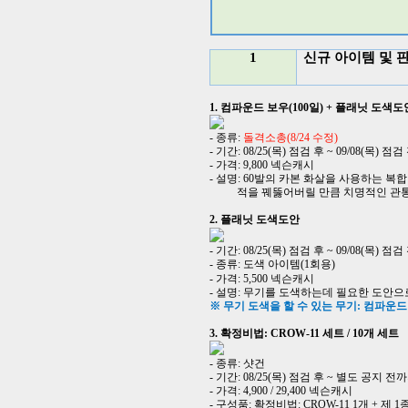
1
신규 아이템 및 
1.
컴파운드 보우
(100
일
) +
플래닛 도색도
-
종류
:
돌격소총(8/24 수정)
-
기간
: 08/25(
목
)
점검 후
~ 09/08(
목
)
점검
-
가격
: 9,800
넥슨캐시
-
설명
: 60
발의 카본 화살을 사용하는 복합
적을 꿰뚫어버릴 만큼 치명적인 관
2.
플래닛 도색도안
-
기간
: 08/25(
목
)
점검 후
~ 09/08(
목
)
점검
-
종류
:
도색 아이템
(1
회용
)
-
가격
: 5,500
넥슨캐시
-
설명
:
무기를 도색하는데 필요한 도안으
※ 무기 도색을 할 수 있는 무기
:
컴파운드
3.
확정비법
: CROW-11
세트
/ 10
개 세트
-
종류
: 샷건
-
기간
: 08/25(
목
)
점검 후
~
별도 공지 전
-
가격
: 4,900 / 29,400
넥슨캐시
-
구성품
:
확정비법
: CROW-11 1
개
+
제
1