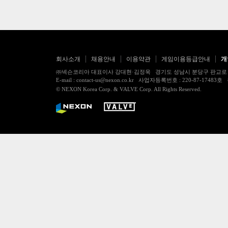
회사소개
채용안내
이용약관
게임이용등급안내
개
㈜넥슨코리아 대표이사 강대현·김정욱 경기도 성남시 분당구 판교로 256번길 7
E-mail : contact-us@nexon.co.kr 사업자등록번호 : 220-87-
© NEXON Korea Corp. & VALVE Corp. All Rights Reserved.