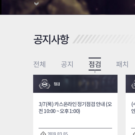
공지사항
전체
공지
점검
패치
점검
3/7(목) 카스온라인 정기점검 안내 (오
(
전 10:00 ~ 오후 1:00)
안
2019.03.05