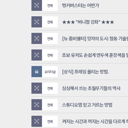
벙커버스터는 어떤가
전체
★★★ *버니합 강좌* ★★★
전체
[뉴 좀비쉘터] 망자의 도시: 협동 기술
전체
초보 유저도 손쉽게 연두색 훈장색을 
전체
[상식] 프레임 올리는 방법.
오리지널
심심해서 쓰는 초월무기들의 역사
전체
스튜디오맵 믿고 거르는 방법
전체
켜지는 시간과 꺼지는 시간을 다르게 하
전체