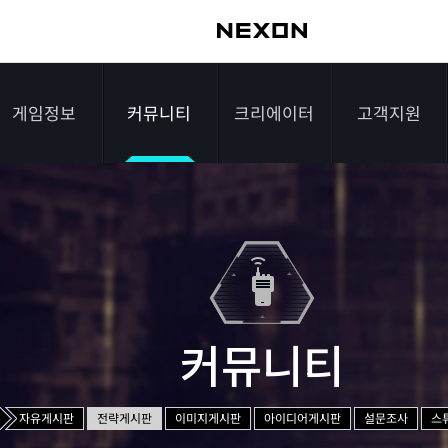
게임정보
커뮤니티
크리에이터
고객지원
가이드
자유게시판
크리에이터 소개
게임다운로드
게임소개
전략게시판
크리에이터 공지
FAQ
조작법
이미지게시판
1:1문의하기
레벨
아이디어게시판
2차 비밀번호 초기
커뮤니티
NEXON NOW
설문조사
비매너 채팅 /
화
불법 프로그램 신고
추가 정보
스튜디오 홍보
자유게시판
전략게시판
이미지게시판
아이디어게시판
설문조사
스