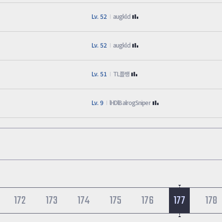
Lv. 52
augkld
Lv. 52
augkld
Lv. 51
TL플뱅
Lv. 9
lHDlBalrogSniper
172
173
174
175
176
177
178