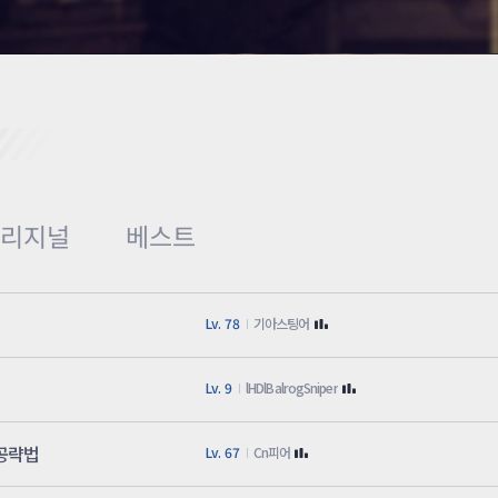
카스온라인TV
클래스 월페이퍼
기록실
오리지널
베스트
Lv. 78
기아스팅어
Lv. 9
lHDlBalrogSniper
 공략법
Lv. 67
Cn피어