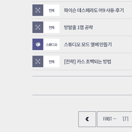
파이슨 데스페라도 어9 사용-후기
전체
방탈출 1맵 공략
전체
스튜디오 모드 엘베 만들기
스튜디오
[전략] 카스 초빡되는 방법
전체
171
FIRST ···