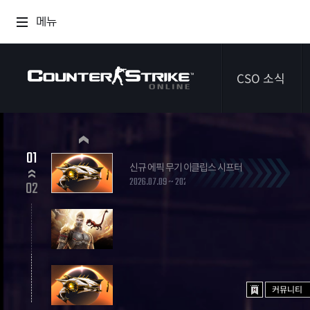
메뉴
CSO 소식
공지사항
01
신규 에픽 무기 이클립스 시프터
이벤트
2026.07.09 ~ 2026.09.03
02
다이어리
커뮤니티