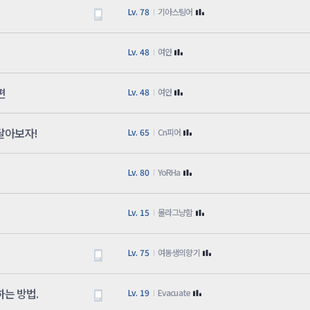
Lv. 78
기아스팅어
Lv. 48
여얀
편
Lv. 48
여얀
달아보자!
Lv. 65
Cn피어
Lv. 80
YoRHa
Lv. 15
몰라그냥함
Lv. 75
여동생의향기
는 방법.
Lv. 19
Evacuate