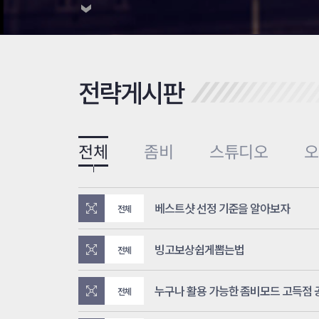
전략게시판
전체
좀비
스튜디오
베스트샷 선정 기준을 알아보자
전체
빙고보상쉽게뽑는법
전체
누구나 활용 가능한 좀비모드 고득점
전체