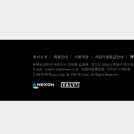
회사소개
채용안내
이용약관
게임이용등급안내
개
㈜넥슨코리아 대표이사 강대현·김정욱 경기도 성남시 분당구 판교로 256번길 7
E-mail : contact-us@nexon.co.kr 사업자등록번호 : 220-87-
© NEXON Korea Corp. & VALVE Corp. All Rights Reserved.