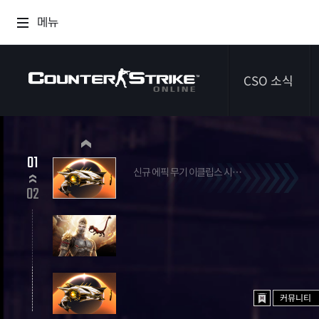
메뉴
CSO 소식
공지사항
01
신규 에픽 무기 이클립스 시프터
이벤트
2026.07.09 ~ 2026.09.03
02
다이어리
커뮤니티