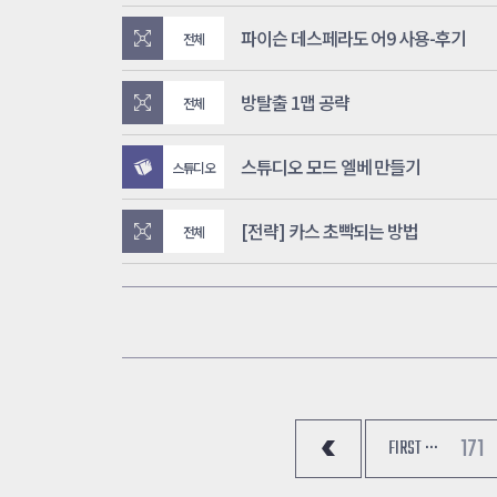
파이슨 데스페라도 어9 사용-후기
전체
방탈출 1맵 공략
전체
스튜디오 모드 엘베 만들기
스튜디오
[전략] 카스 초빡되는 방법
전체
171
FIRST ···