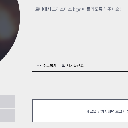
카스온라인TV
클래스 월페이퍼
로비에서 크리스마스 bgm이 들리도록 해주세요!
기록실
주소복사
게시물신고
느세월에 다 모아서 할수 있나요??
2020.11.21
댓글을 남기시려면 로그인
듀팬슬과 파천의 하향이 필요합니다
2020.11.17