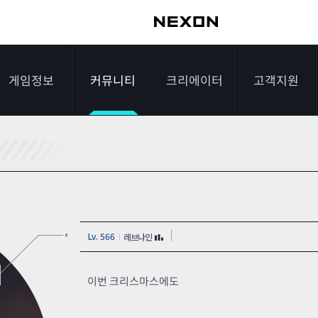
게임정보
커뮤니티
크리에이터
고객지원
가이드
자유게시판
크리에이터 소개
게임다운로드
게임소개
전략게시판
크리에이터 공지
FAQ
조작법
이미지게시판
1:1문의하기
Lv. 566
레브나인
레벨
아이디어게시판
2차 비밀번호 초기
]
NEXON NOW
설문조사
비매너 채팅 /
화
이번 크리스마스에도
불법 프로그램 신고
추가 정보
스튜디오 홍보