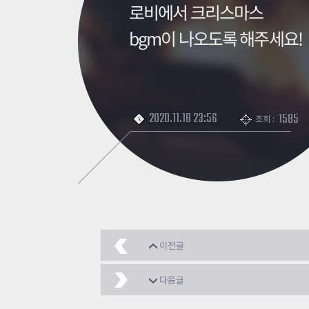
로비에서 크리스마스
bgm이 나오도록 해주세요!
2020.11.18 23:56
1585
조회 :
이전글
좀시 보스 방어스킬은 어
다음글
좀시의 부흥을 위하여 