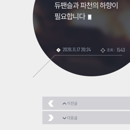
듀팬슬과 파천의 하향이
필요합니다
2020.11.17 20:24
1543
조회 :
이전글
이번 크리스마스에도 로
다음글
영자야 이상한 무기 만