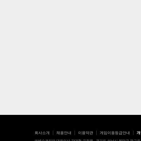
회사소개
채용안내
이용약관
게임이용등급안내
개
㈜넥슨코리아 대표이사 강대현·김정욱 경기도 성남시 분당구 판교로 256번길 7