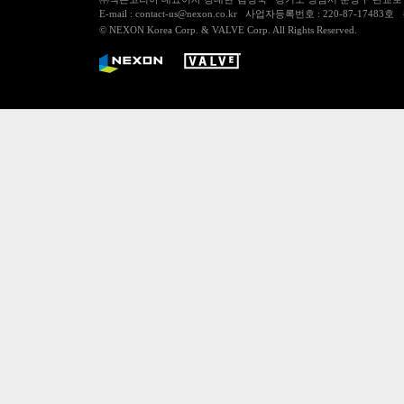
E-mail : contact-us@nexon.co.kr 사업자등록번호 : 220-87-
© NEXON Korea Corp. & VALVE Corp. All Rights Reserved.