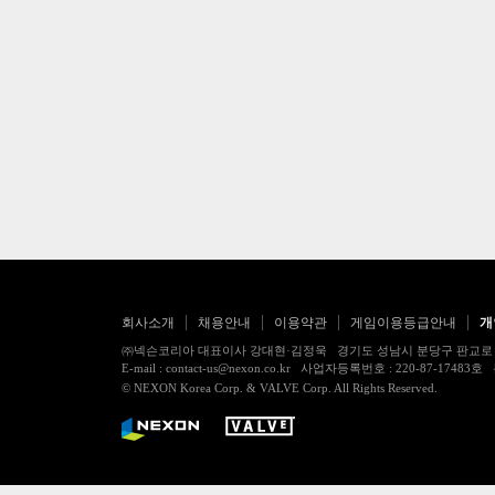
회사소개
채용안내
이용약관
게임이용등급안내
개
㈜넥슨코리아 대표이사 강대현·김정욱 경기도 성남시 분당구 판교로 256번길 7
E-mail : contact-us@nexon.co.kr 사업자등록번호 : 220-87-
© NEXON Korea Corp. & VALVE Corp. All Rights Reserved.