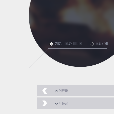
2025.09.28 00:18
291
조회 :
이전글
초월 캐릭터 수류탄 무전
다음글
신규 K3
2025.09.28