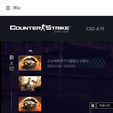
메뉴
CSO 소식
공지사항
01
신규 에픽 무기 이클립스 시프터
이벤트
2026.07.09 ~ 2026.09.03
02
다이어리
커뮤니티