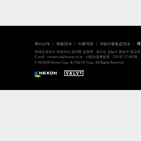
회사소개
채용안내
이용약관
게임이용등급안내
개
㈜넥슨코리아 대표이사 강대현·김정욱 경기도 성남시 분당구 판교로 256번길 7
E-mail : contact-us@nexon.co.kr 사업자등록번호 : 220-87-
© NEXON Korea Corp. & VALVE Corp. All Rights Reserved.