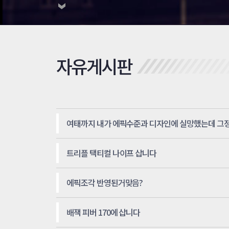
자유게시판
트리플 택티컬 나이프 삽니다
에픽조각 반영된거맞음?
배잭 피버 170에 삽니다