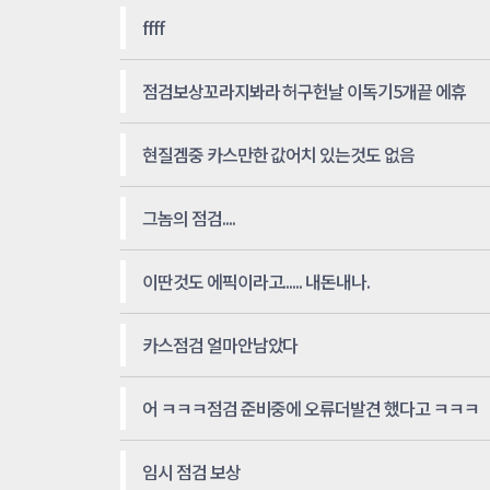
ffff
점검보상꼬라지봐라 허구헌날 이독기5개끝 에휴
현질겜중 카스만한 값어치 있는것도 없음
그놈의 점검....
이딴것도 에픽이라고...... 내돈내나.
카스점검 얼마안남았다
어 ㅋㅋㅋ점검 준비중에 오류더발견 했다고 ㅋㅋㅋ
임시 점검 보상