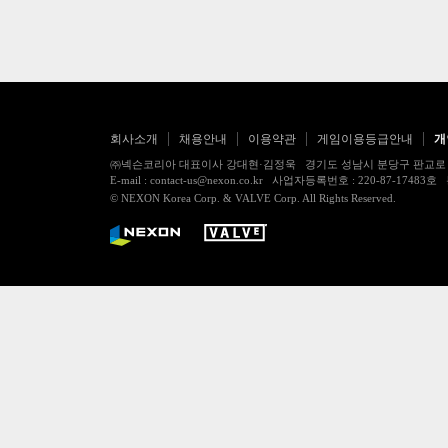
회사소개
채용안내
이용약관
게임이용등급안내
개
㈜넥슨코리아 대표이사 강대현·김정욱 경기도 성남시 분당구 판교로 256번길 7
E-mail : contact-us@nexon.co.kr 사업자등록번호 : 220-87-
© NEXON Korea Corp. & VALVE Corp. All Rights Reserved.