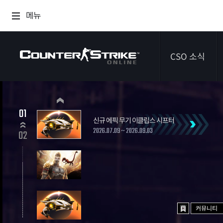
메뉴
CSO 소식
공지사항
01
신규 에픽 무기 이클립스 시프터
이벤트
2026.07.09 ~ 2026.09.03
02
다이어리
커뮤니티