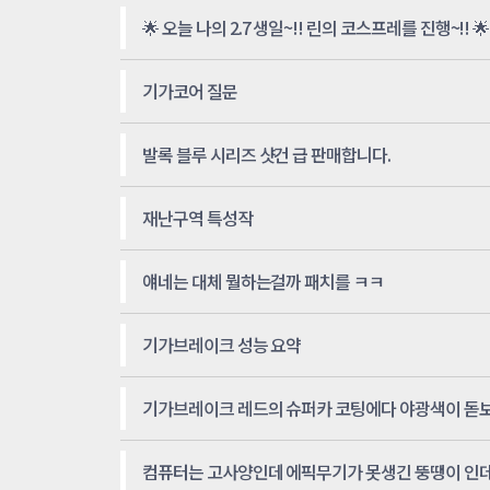
🌟 오늘 나의 2.7 생일~!! 린의 코스프레를 진행~!! 🌟
기가코어 질문
발록 블루 시리즈 샷건 급 판매합니다.
재난구역 특성작
얘네는 대체 뭘하는걸까 패치를 ㅋㅋ
기가브레이크 성능 요약
컴퓨터는 고사양인데 에픽무기가 못생긴 뚱땡이 인