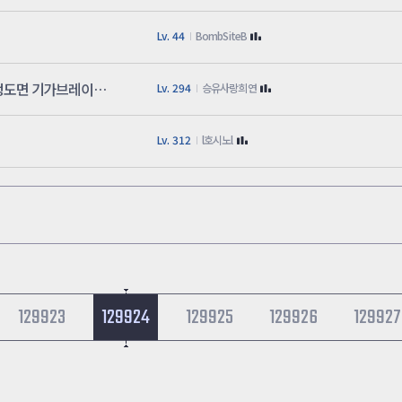
Lv. 44
BombSiteB
여태까지 내가 에픽수준과 디자인에 실망했는데 그정도면 기가브레이크 좋은거임 용접사 천만원
Lv. 294
승유사랑희연
Lv. 312
l호시노l
129923
129924
129925
129926
129927