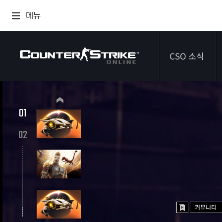
메뉴
CSO 소식
공지사항
01
신규 에픽 무기 이클립스 시프터
이벤트
2026.07.09 ~ 2026.09.03
02
다이어리
커뮤니티