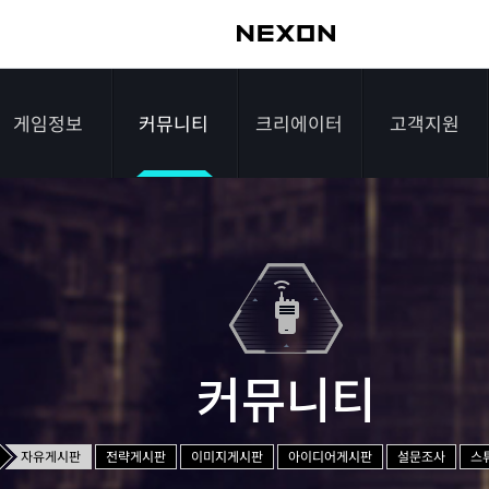
게임정보
커뮤니티
크리에이터
고객지원
가이드
자유게시판
크리에이터 소개
게임다운로드
게임소개
전략게시판
크리에이터 공지
FAQ
조작법
이미지게시판
1:1문의하기
레벨
아이디어게시판
2차 비밀번호 초기
커뮤니티
NEXON NOW
설문조사
비매너 채팅 /
화
불법 프로그램 신고
추가 정보
스튜디오 홍보
자유게시판
전략게시판
이미지게시판
아이디어게시판
설문조사
스