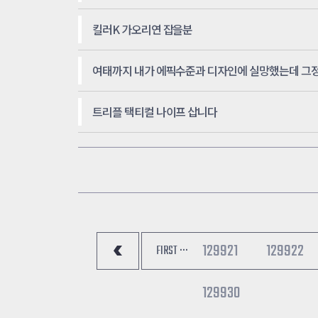
킬러K 가오리연 잡을분
트리플 택티컬 나이프 삽니다
129921
129922
FIRST ···
129930