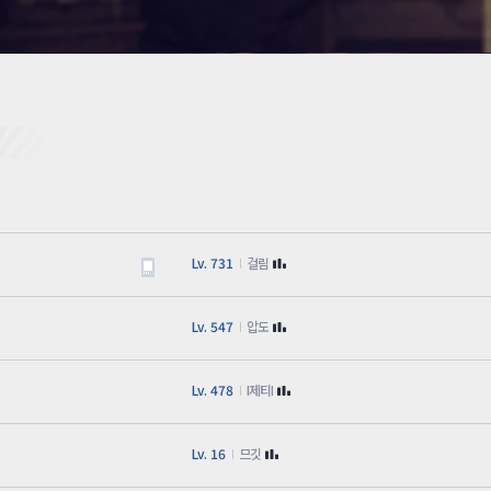
카스온라인TV
클래스 월페이퍼
기록실
Lv. 731
걸림
Lv. 547
압도
Lv. 478
I제티I
Lv. 16
므깃