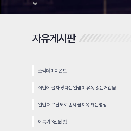
자유게시판
조각데미지폰트
이번에 글자 떴다는 알람이 유독 없는거같음
일반 페르난도로 좀시 불지옥 깨는영상
에독기 3천원 컷