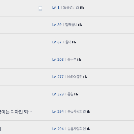
Lv. 1
Ss준영님sS
Lv. 89
할매틀니
Lv. 87
싫어
Lv. 203
순두부
Lv. 277
NMIXX규진
Lv. 329
유일
기가브레이크 레드의 슈퍼카 코팅에다 야광색이 돋보이는 디자인 되면서 너희 에픽 디자인
Lv. 294
승유사랑희연
데
Lv. 294
승유사랑희연