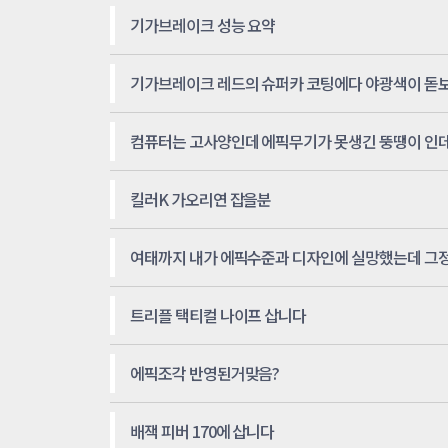
기가브레이크 성능 요약
컴퓨터는 고사양인데 에픽무기가 못생긴 뚱땡이 인
킬러K 가오리연 잡을분
트리플 택티컬 나이프 삽니다
에픽조각 반영된거맞음?
배잭 피버 170에 삽니다