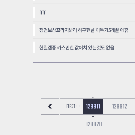
ffff
점검보상꼬라지봐라 허구헌날 이독기5개끝 에휴
현질겜중 카스만한 값어치 있는것도 없음
129911
129912
FIRST ···
129920