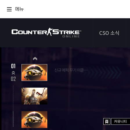
메뉴
CSO 소식
공지사항
01
신규 에픽 무기 이클립스 시프터
이벤트
2026.07.09 ~ 2026.09.03
02
다이어리
커뮤니티