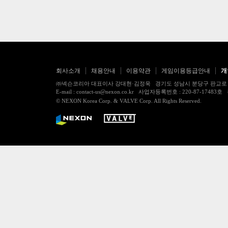
회사소개
채용안내
이용약관
게임이용등급안내
개
㈜넥슨코리아 대표이사 강대현·김정욱 경기도 성남시 분당구 판교로 256번길 7
E-mail : contact-us@nexon.co.kr 사업자등록번호 : 220-87-
© NEXON Korea Corp. & VALVE Corp. All Rights Reserved.