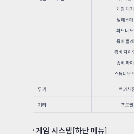
게임 대
팀데스매
파트너 
좀비 클
좀비 자이
좀비 라
스튜디오 
무기
백과사
기타
프로필
게임 시스템[하단 메뉴]