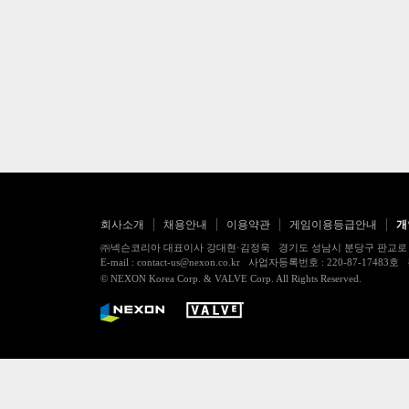
회사소개
채용안내
이용약관
게임이용등급안내
개
㈜넥슨코리아 대표이사 강대현·김정욱 경기도 성남시 분당구 판교로 256번길 7
E-mail : contact-us@nexon.co.kr 사업자등록번호 : 220-87-
© NEXON Korea Corp. & VALVE Corp. All Rights Reserved.