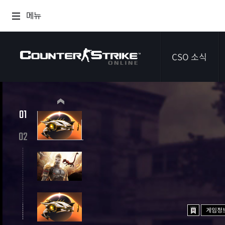
메뉴
CSO 소식
공지사항
01
신규 에픽 무기 이클립스 시프터
이벤트
2026.07.09 ~ 2026.09.03
02
다이어리
게임정