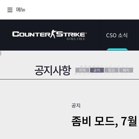
메뉴
CSO 소식
}
공지사항
공지사항
전체
공지
점검
패치
이벤트
다이어리
공지
좀비 모드, 7월