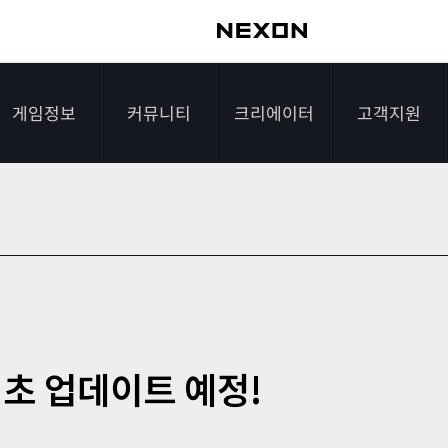
게임정보
커뮤니티
크리에이터
고객지원
가이드
자유게시판
크리에이터 소개
게임다운로드
게임소개
전략게시판
크리에이터 공지
FAQ
조작법
이미지게시판
1:1문의하기
레벨
아이디어게시판
2차 비밀번호 초기
 초 업데이트 예정!
NEXON NOW
설문조사
비매너 채팅 /
화
불법 프로그램 신고
추가 정보
스튜디오 홍보