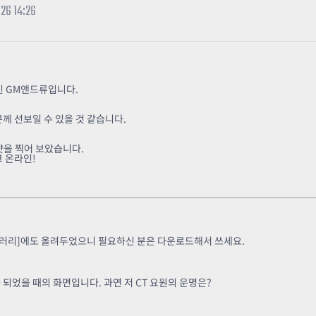
카스온라인TV
클래스 월페이퍼
26 14:26
기록실
인 GM앤드류입니다.
분께 선보일 수 있을 것 같습니다.
샷을 찍어 보았습니다.
 온라인!
>갤러리]에도 올려두었으니 필요하신 분은 다운로드해서 쓰세요.
었을 때의 화면입니다. 과연 저 CT 요원의 운명은?