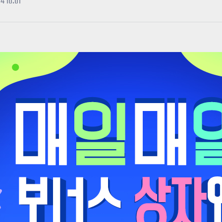
4 10:01
카스온라인TV
클래스 월페이퍼
기록실