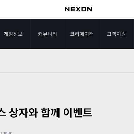
게임정보
커뮤니티
크리에이터
고객지원
가이드
자유게시판
크리에이터 소개
게임다운로드
게임소개
전략게시판
크리에이터 공지
FAQ
조작법
이미지게시판
1:1문의하기
레벨
아이디어게시판
2차 비밀번호 초기
스 상자와 함께 이벤트
NEXON NOW
설문조사
비매너 채팅 /
화
불법 프로그램 신고
추가 정보
스튜디오 홍보