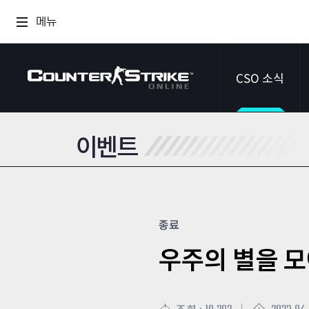
메뉴
CSO 소식
이벤트
공지사항
이벤트
다이어리
종료
우주의 별을 