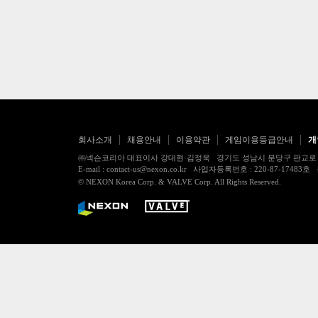
회사소개
채용안내
이용약관
게임이용등급안내
개
㈜넥슨코리아 대표이사 강대현·김정욱 경기도 성남시 분당구 판교로 256번길 7
E-mail : contact-us@nexon.co.kr 사업자등록번호 : 220-87-
© NEXON Korea Corp. & VALVE Corp. All Rights Reserved.