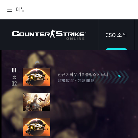
메뉴
CSO 소식
공지사항
01
신규 에픽 무기 이클립스 시프터
이벤트
2026.07.09 ~ 2026.09.03
02
다이어리