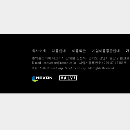
회사소개
채용안내
이용약관
게임이용등급안내
개
㈜넥슨코리아 대표이사 강대현·김정욱 경기도 성남시 분당구 판교로 256번길 7
E-mail : contact-us@nexon.co.kr 사업자등록번호 : 220-87-
© NEXON Korea Corp. & VALVE Corp. All Rights Reserved.