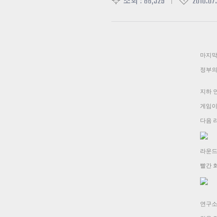
86,529
2010.07.
조회 :
마지막
정부의
지하 
게임이
다음 
라운드
빨간 
연구소