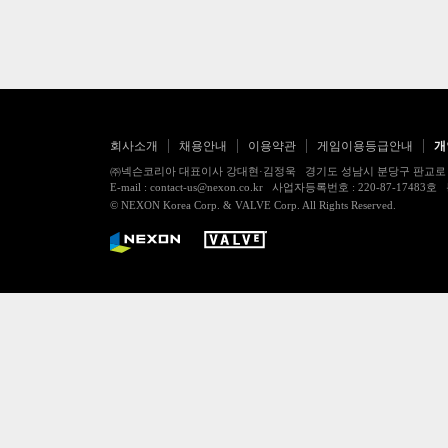
회사소개
채용안내
이용약관
게임이용등급안내
개
㈜넥슨코리아 대표이사 강대현·김정욱 경기도 성남시 분당구 판교로 256번길 7
E-mail : contact-us@nexon.co.kr 사업자등록번호 : 220-87-
© NEXON Korea Corp. & VALVE Corp. All Rights Reserved.