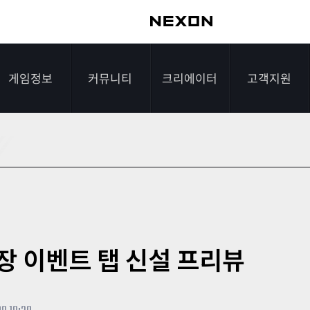
게임정보
커뮤니티
크리에이터
고객지원
가이드
자유게시판
크리에이터 소개
게임다운로드
게임소개
전략게시판
크리에이터 공지
FAQ
조작법
이미지게시판
1:1문의하기
레벨
아이디어게시판
2차 비밀번호 초기
매장 이벤트 탭 신설 프리뷰
NEXON NOW
설문조사
비매너 채팅 /
화
불법 프로그램 신고
추가 정보
스튜디오 홍보