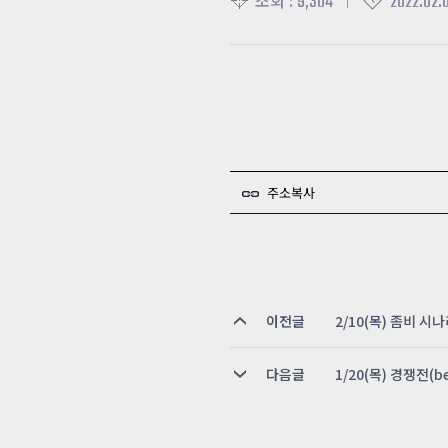
9,304
2022.02.
조회 :
주소복사
이전글
2/10(목) 좀비 시
다음글
1/20(목) 경쟁전(