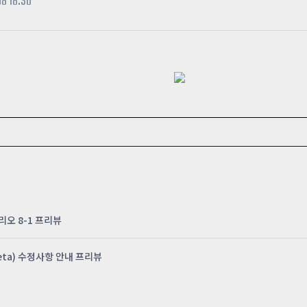
08 18:30
카스온라인TV
클래스 월페이퍼
기록실
나리오 8-1 프리뷰
beta) 수정사항 안내 프리뷰