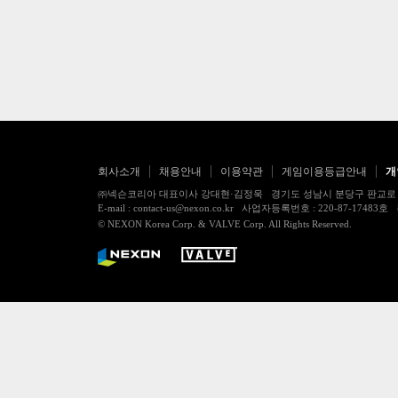
회사소개
채용안내
이용약관
게임이용등급안내
개
㈜넥슨코리아 대표이사 강대현·김정욱 경기도 성남시 분당구 판교로 256번길 7
E-mail : contact-us@nexon.co.kr 사업자등록번호 : 220-87-
© NEXON Korea Corp. & VALVE Corp. All Rights Reserved.