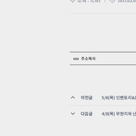
11,162
2021.05.0
조회 :
주소복사
이전글
5/6(목) 인벤토
다음글
4/8(목) 무한지옥