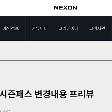
게임정보
커뮤니티
크리에이터
고객지원
가이드
자유게시판
크리에이터 소개
게임다운로드
게임소개
전략게시판
크리에이터 공지
FAQ
조작법
이미지게시판
1:1문의하기
레벨
아이디어게시판
2차 비밀번호 초기
21 시즌패스 변경내용 프리뷰
NEXON NOW
설문조사
비매너 채팅 /
화
불법 프로그램 신고
추가 정보
스튜디오 홍보