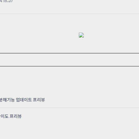
4 16:57
카스온라인TV
클래스 월페이퍼
기록실
리&분해기능 업데이트 프리뷰
 난이도 프리뷰