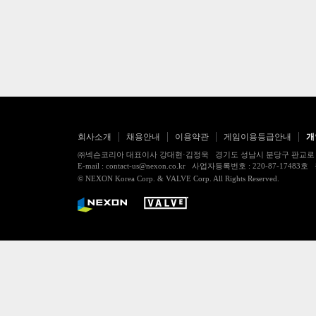
회사소개
채용안내
이용약관
게임이용등급안내
개
㈜넥슨코리아 대표이사 강대현·김정욱 경기도 성남시 분당구 판교로 256번길 7
E-mail : contact-us@nexon.co.kr 사업자등록번호 : 220-87-
© NEXON Korea Corp. & VALVE Corp. All Rights Reserved.