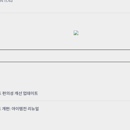
04 11:43
카스온라인TV
클래스 월페이퍼
기록실
 모드 편의성 개선 업데이트
모드 개편: 아이템전 리뉴얼