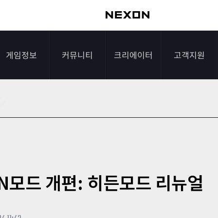
게임정보
커뮤니티
크리에이터
고객지원
가이드
자유게시판
크리에이터 소개
게임다운로드
게임소개
전략게시판
크리에이터 공지
FAQ
조작법
이미지게시판
1:1문의하기
레벨
아이디어게시판
2차 비밀번호 초기
FUN모드 개편: 히든모드 리뉴얼
NEXON NOW
설문조사
비매너 채팅 /
화
불법 프로그램 신고
추가 정보
스튜디오 홍보