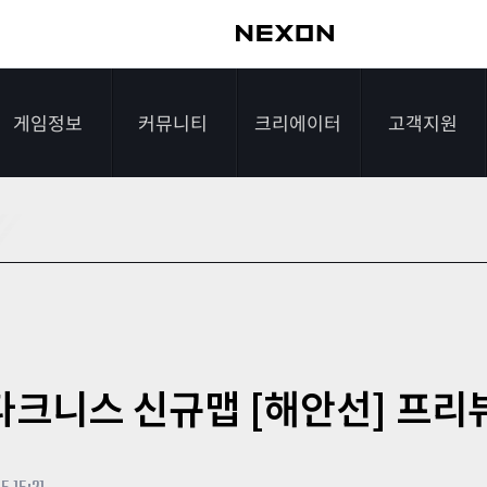
게임정보
커뮤니티
크리에이터
고객지원
가이드
자유게시판
크리에이터 소개
게임다운로드
게임소개
전략게시판
크리에이터 공지
FAQ
조작법
이미지게시판
1:1문의하기
레벨
아이디어게시판
2차 비밀번호 초기
: 다크니스 신규맵 [해안선] 프리
NEXON NOW
설문조사
비매너 채팅 /
화
불법 프로그램 신고
추가 정보
스튜디오 홍보