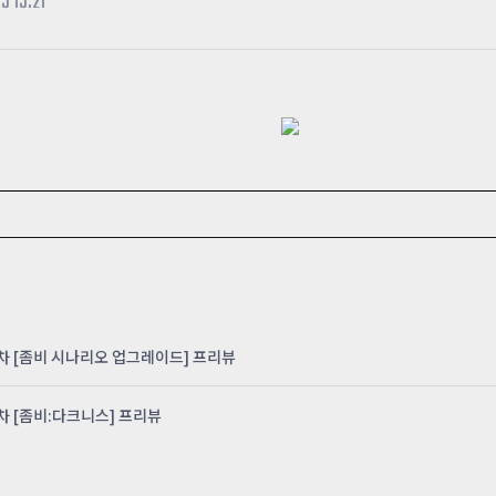
5 15:21
카스온라인TV
클래스 월페이퍼
기록실
 4차 [좀비 시나리오 업그레이드] 프리뷰
 3차 [좀비:다크니스] 프리뷰