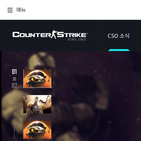
메뉴
CSO 소식
공지사항
01
신규 에픽 무기 이클립스 시프터
이벤트
2026.07.09 ~ 2026.09.03
02
다이어리