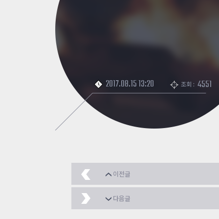
2017.08.15 13:20
4551
조회 :
이전글
싹바뀐 [좀히] 학교 2017 Ve
다음글
뿡이 레이스 홍보
2017