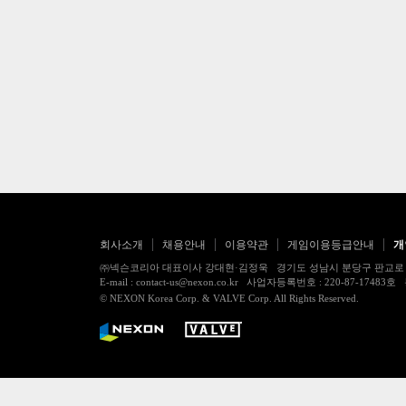
회사소개
채용안내
이용약관
게임이용등급안내
개
㈜넥슨코리아 대표이사 강대현·김정욱 경기도 성남시 분당구 판교로 256번길 7
E-mail : contact-us@nexon.co.kr 사업자등록번호 : 220-87-
© NEXON Korea Corp. & VALVE Corp. All Rights Reserved.