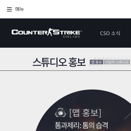
메뉴
CSO 소식
스튜디오 홍보
공지사항
맵 홍보
이달의 스튜디오
이벤트
다이어리
[맵 홍보]
톰과제리: 톰의 습격