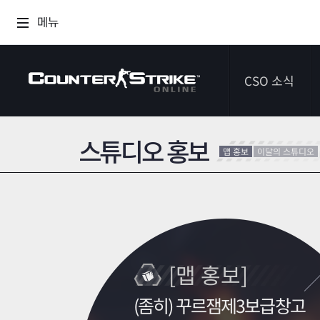
메뉴
CSO 소식
스튜디오 홍보
공지사항
맵 홍보
이달의 스튜디오
이벤트
다이어리
[맵 홍보]
(좀히) 꾸르잼제3보급창고