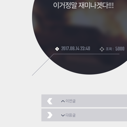
이거정말 재미나겟다!!!
2017.08.14 23:40
5000
조회 :
이전글
[좀히] 센과치히로의 마녀
다음글
[정신병원 탈출] -1편 