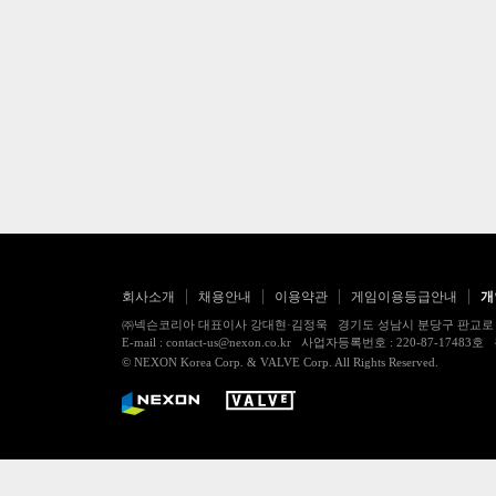
회사소개
채용안내
이용약관
게임이용등급안내
개
㈜넥슨코리아 대표이사 강대현·김정욱 경기도 성남시 분당구 판교로 256번길 7
E-mail : contact-us@nexon.co.kr 사업자등록번호 : 220-87-
© NEXON Korea Corp. & VALVE Corp. All Rights Reserved.