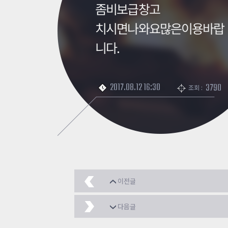
좀비보급창고
치시면나와요많은이용바랍
니다.
2017.08.12 16:30
3790
조회 :
이전글
[좀비히어로] 편의점 G
다음글
3보급창고 DLC 한번 즐