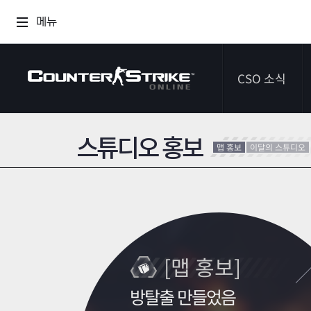
메뉴
CSO 소식
스튜디오 홍보
공지사항
맵 홍보
이달의 스튜디오
이벤트
다이어리
[맵 홍보]
방탈출 만들었음