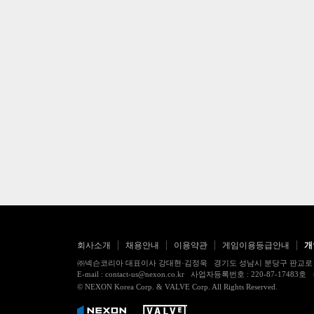
회사소개
채용안내
이용약관
게임이용등급안내
개
㈜넥슨코리아 대표이사 강대현·김정욱 경기도 성남시 분당구 판교로 256번길 7
E-mail : contact-us@nexon.co.kr 사업자등록번호 : 220-87-
© NEXON Korea Corp. & VALVE Corp. All Rights Reserved.