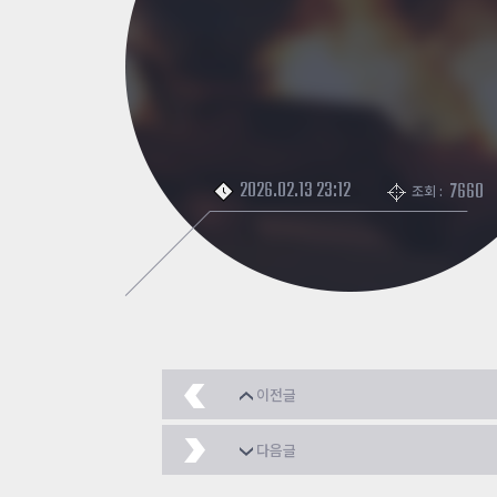
2026.02.13 23:12
7660
조회 :
이전글
좀클 카트 랜덤맵 (좀탈
다음글
[좀비클래식]먹자꿀목 