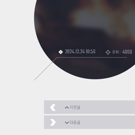
2024.12.24 10:56
4069
조회 :
이전글
튜토리얼 맵
2024.12.
다음글
좀비클래식[도심탈출]