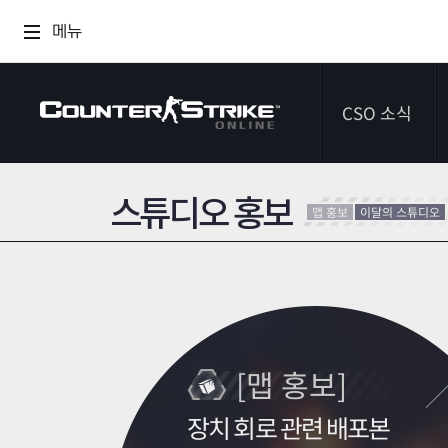
메뉴
CSO 소식
스튜디오 홍보
공지사항
맵 홍보
이달의 스튜디오
이벤트
다이어리
[맵 홍보]
장치 회로 관련 배포본