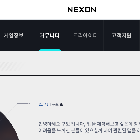
게임정보
커뮤니티
크리에이터
고객지원
가이드
자유게시판
크리에이터 소개
게임다운로드
게임소개
전략게시판
크리에이터 공지
FAQ
조작법
이미지게시판
1:1문의하기
Lv. 71
구뽀
레벨
아이디어게시판
2차 비밀번호 초기
NEXON NOW
설문조사
비매너 채팅 /
화
안녕하세요 구뽀 입니다, 맵을 제작해보고 싶은데 장
불법 프로그램 신고
어려움을 느끼신 분들이 있으실까 하여 관련된 맵을 
추가 정보
스튜디오 홍보