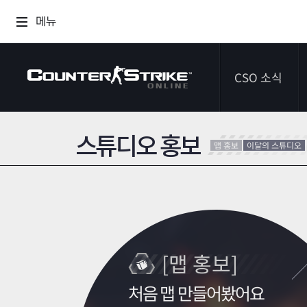
메뉴
CSO 소식
스튜디오 홍보
공지사항
맵 홍보
이달의 스튜디오
이벤트
다이어리
[맵 홍보]
처음 맵 만들어봤어요