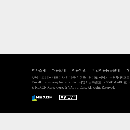
회사소개
채용안내
이용약관
게임이용등급안내
개
㈜넥슨코리아 대표이사 강대현·김정욱 경기도 성남시 분당구 판교로 256번길 7
E-mail : contact-us@nexon.co.kr 사업자등록번호 : 220-87-
© NEXON Korea Corp. & VALVE Corp. All Rights Reserved.