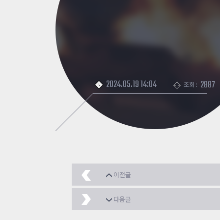
2024.05.19 14:04
2887
조회 :
이전글
[좀비 클래식] 워킹데드 
다음글
땅굴 은둔생활 만들었