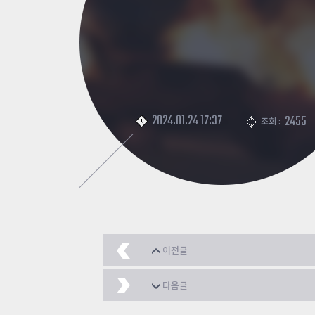
2024.01.24 17:37
2455
조회 :
이전글
처음으로 맵 만들어 보
다음글
좀클 맵 한 번 제작 해봤어