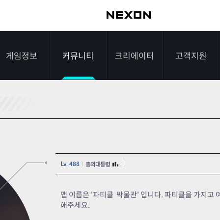
게임정보
커뮤니티
크리에이터
고객지원
가이드
자유게시판
크리에이터 소개
게임다운로드
게임소개
전략게시판
크리에이터 공지
FAQ
조작법
이미지게시판
1:1문의하기
Lv. 488
총의대통령
레벨
아이디어게시판
2차 비밀번호 초기
NEXON NOW
설문조사
비매너 채팅 /
화
맵 이름은 '파티클 박물관' 입니다. 파티클을 가지고
불법 프로그램 신고
해주세요.
추가 정보
스튜디오 홍보