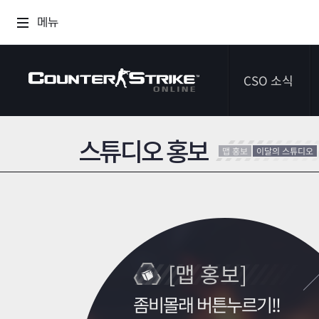
메뉴
CSO 소식
스튜디오 홍보
공지사항
맵 홍보
이달의 스튜디오
이벤트
다이어리
[맵 홍보]
좀비몰래 버튼누르기!!