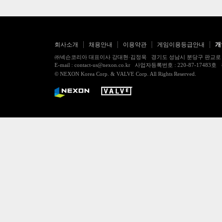
회사소개
채용안내
이용약관
게임이용등급안내
개
㈜넥슨코리아 대표이사 강대현·김정욱 경기도 성남시 분당구 판교로 256번길 7
E-mail : contact-us@nexon.co.kr 사업자등록번호 : 220-87-
© NEXON Korea Corp. & VALVE Corp. All Rights Reserved.