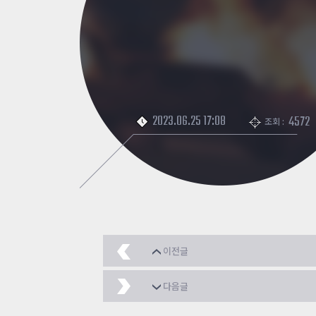
2023.06.25 17:08
4572
조회 :
이전글
[좀비클래식] 랜덤무기
다음글
스튜디오 훈장작 ㅋ
20