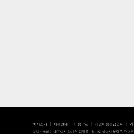
회사소개
채용안내
이용약관
게임이용등급안내
개
㈜넥슨코리아 대표이사 강대현·김정욱 경기도 성남시 분당구 판교로 256번길 7