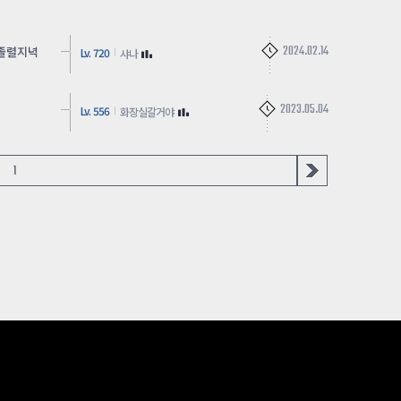
2024.02.14
 졸렬지녁
Lv. 720
샤나
2023.05.04
Lv. 556
화장실갈거야
1