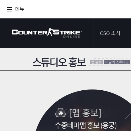
메뉴
CSO 소식
스튜디오 홍보
공지사항
맵 홍보
이달의 스튜디오
이벤트
다이어리
[맵 홍보]
수중테마맵 홍보 (용궁)