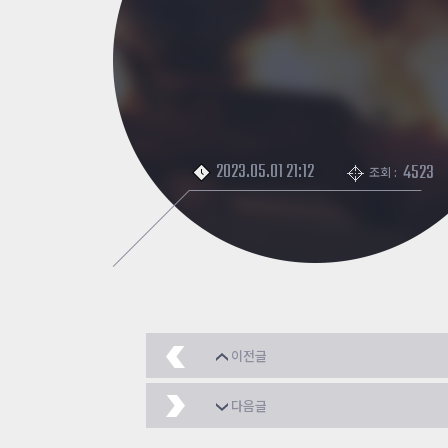
2023.05.01 21:12
4523
조회 :
이전글
암흑의공간(지옥,암흑)
다음글
[좀클]걸리버여행기 ver