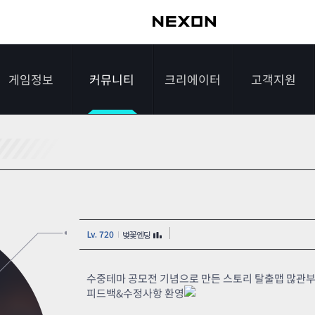
게임정보
커뮤니티
크리에이터
고객지원
가이드
자유게시판
크리에이터 소개
게임다운로드
게임소개
전략게시판
크리에이터 공지
FAQ
조작법
이미지게시판
1:1문의하기
Lv. 720
벚꽃엔딩
레벨
아이디어게시판
2차 비밀번호 초기
NEXON NOW
설문조사
비매너 채팅 /
화
수중테마 공모전 기념으로 만든 스토리 탈출맵 많관
불법 프로그램 신고
피드백&수정사항 환영
추가 정보
스튜디오 홍보