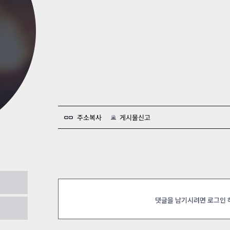
카스온라인TV
클래스 월페이퍼
기록실
주소복사
게시물신고
2023.05.04
댓글을 남기시려면 로그인
.1[화장실]
2023.05.01