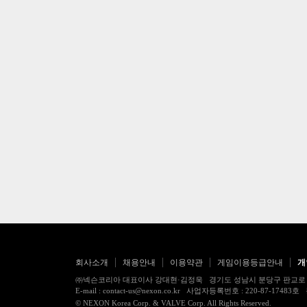
회사소개
채용안내
이용약관
게임이용등급안내
개
㈜넥슨코리아 대표이사 강대현·김정욱 경기도 성남시 분당구 판교로 256번길 7
E-mail : contact-us@nexon.co.kr 사업자등록번호 : 220-87-
© NEXON Korea Corp. & VALVE Corp. All Rights Reserved.