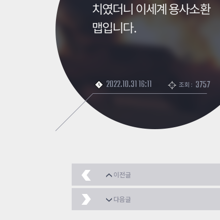
치였더니 이세계 용사소환
맵입니다.
2022.10.31 16:11
3757
조회 :
이전글
Stratagem #파티게임
다음글
<우주>스카이블럭#파