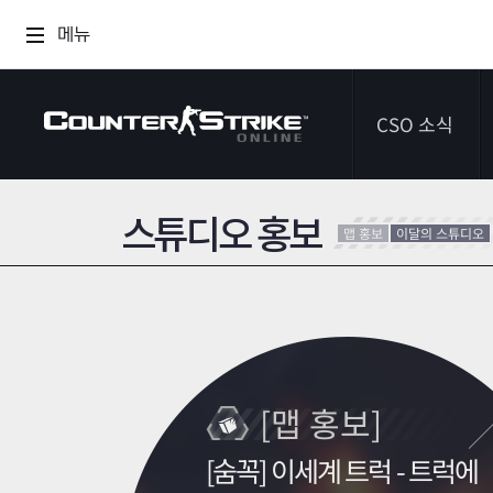
메뉴
CSO 소식
스튜디오 홍보
공지사항
맵 홍보
이달의 스튜디오
이벤트
다이어리
[맵 홍보]
[숨꼭] 이세계 트럭 - 트럭에