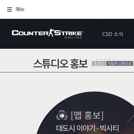
메뉴
CSO 소식
스튜디오 홍보
공지사항
맵 홍보
이달의 스튜디오
이벤트
다이어리
[맵 홍보]
대도시 이야기 - 빅시티