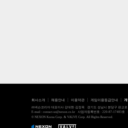
회사소개
채용안내
이용약관
게임이용등급안내
개
㈜넥슨코리아 대표이사 강대현·김정욱 경기도 성남시 분당구 판교로 256번길 7
E-mail : contact-us@nexon.co.kr 사업자등록번호 : 220-87-
© NEXON Korea Corp. & VALVE Corp. All Rights Reserved.