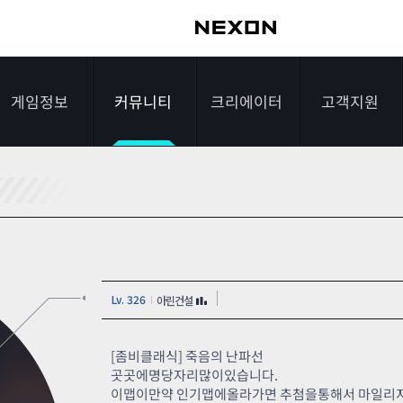
게임정보
커뮤니티
크리에이터
고객지원
가이드
자유게시판
크리에이터 소개
게임다운로드
게임소개
전략게시판
크리에이터 공지
FAQ
조작법
이미지게시판
1:1문의하기
Lv. 326
아린건설
레벨
아이디어게시판
2차 비밀번호 초기
NEXON NOW
설문조사
비매너 채팅 /
화
[좀비클래식] 죽음의 난파선
불법 프로그램 신고
곳곳에명당자리많이있습니다.
추가 정보
스튜디오 홍보
이맵이만약 인기맵에올라가면 추첨을통해서 마일리