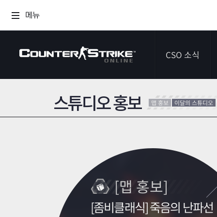
메뉴
CSO 소식
스튜디오 홍보
공지사항
맵 홍보
이달의 스튜디오
이벤트
다이어리
[맵 홍보]
[좀비클래식] 죽음의 난파선