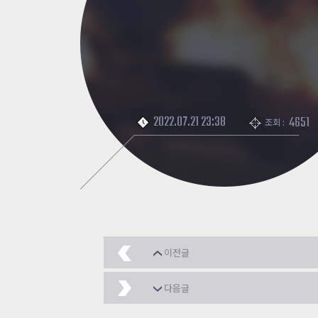
2022.07.21 23:38
4651
조회 :
이전글
카메라 연출(예시) - 1
2
다음글
스트레스 풀기 맵
2022