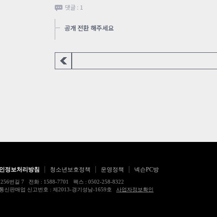
댓글 : 1
공개 전환 해주세요
인정보처리방침
청소년보호정책
운영정책
넥슨PC방
 전화 : 1588-7701 팩스 : 0502-258-8322
17483호 통신판매업 신고번호 : 제2013-경기성남-1659호
사업자정보확인