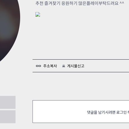
카스온라인TV
클래스 월페이퍼
추천 즐겨찾기 응원하기 많은플레이부탁드려요 ^^
기록실
주소복사
게시물신고
022.07.22
댓글을 남기시려면 로그인
.07.20