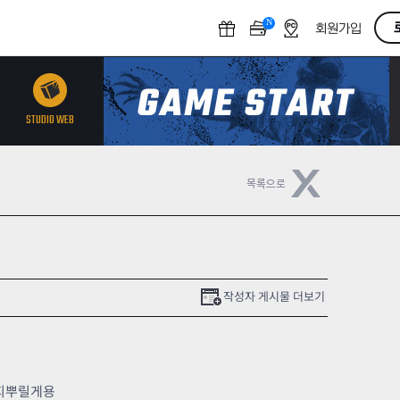
N
O
회원가입
F
F
STUDIO WEB
작성자 게시물 더보기
지뿌릴게용