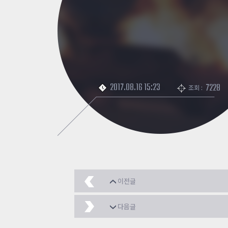
2017.08.16 15:23
7228
조회 :
이전글
[좀비탈출] 3분 히어로 
다음글
메이플 온라인RPG
20