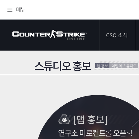
메뉴
CSO 소식
스튜디오 홍보
공지사항
맵 홍보
이달의 스튜디오
이벤트
다이어리
[맵 홍보]
연구소 미로컨트롤 오픈~!