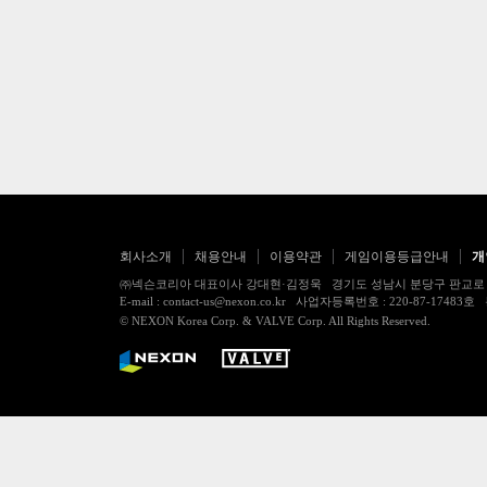
회사소개
채용안내
이용약관
게임이용등급안내
개
㈜넥슨코리아 대표이사 강대현·김정욱 경기도 성남시 분당구 판교로 256번길 7
E-mail : contact-us@nexon.co.kr 사업자등록번호 : 220-87-
© NEXON Korea Corp. & VALVE Corp. All Rights Reserved.