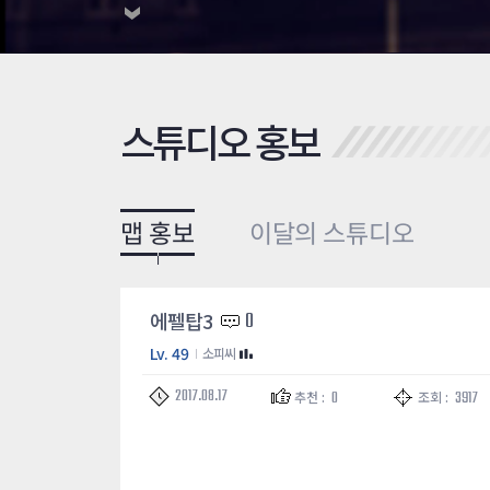
스튜디오 홍보
맵 홍보
이달의 스튜디오
에펠탑3
0
Lv. 49
소피씨
2017.08.17
0
3917
추천 :
조회 :