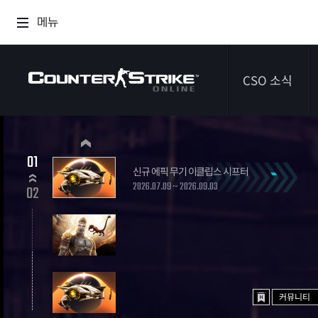
메뉴
CSO 소식
공지사항
01
신규 에픽 무기 이클립스 시프터
이벤트
2026.07.09 ~ 2026.09.03
02
다이어리
커뮤니티