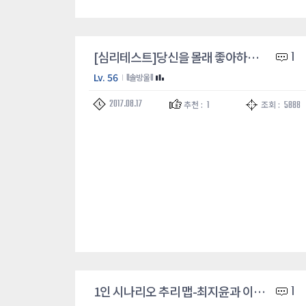
[심리테스트]당신을 몰래 좋아하는 사람은 몇명일까요?
1
Lv. 56
ll솔방울ll
2017.08.17
1
5888
추천 :
조회 :
1인 시나리오 추리 맵-최지윤과 이상한 마을
1