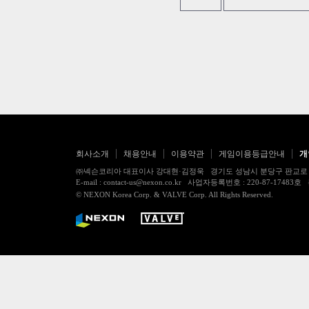
회사소개
채용안내
이용약관
게임이용등급안내
개
㈜넥슨코리아 대표이사 강대현·김정욱 경기도 성남시 분당구 판교로 256번길 7
E-mail : contact-us@nexon.co.kr 사업자등록번호 : 220-87-
© NEXON Korea Corp. & VALVE Corp. All Rights Reserved.