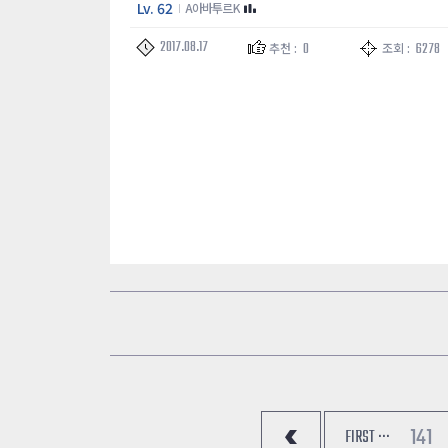
Lv. 62
A아바투르K
2017.08.17
0
6278
추천 :
조회 :
141
FIRST ···