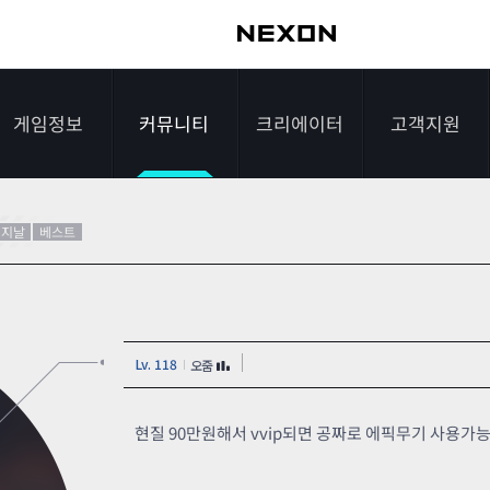
게임정보
커뮤니티
크리에이터
고객지원
가이드
자유게시판
크리에이터 소개
게임다운로드
리지날
베스트
게임소개
전략게시판
크리에이터 공지
FAQ
조작법
이미지게시판
1:1문의하기
Lv. 118
오줌
레벨
아이디어게시판
2차 비밀번호 초기
NEXON NOW
설문조사
비매너 채팅 /
화
현질 90만원해서 vvip되면 공짜로 에픽무기 사용가
불법 프로그램 신고
추가 정보
스튜디오 홍보