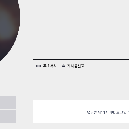
카스온라인TV
클래스 월페이퍼
기록실
주소복사
게시물신고
함정 어려움 08:05 클리어~
2024.02.16
댓글을 남기시려면 로그인
024.02.11