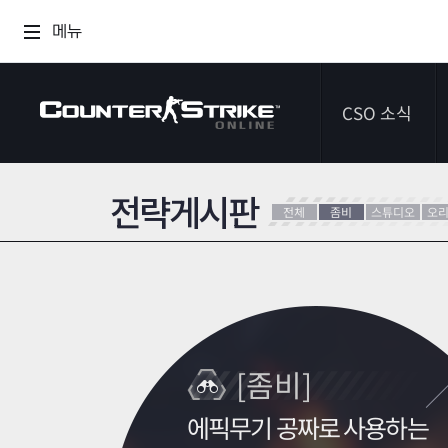
메뉴
CSO 소식
전략게시판
공지사항
전체
좀비
스튜디오
오
이벤트
다이어리
[좀비]
에픽무기 공짜로 사용하는