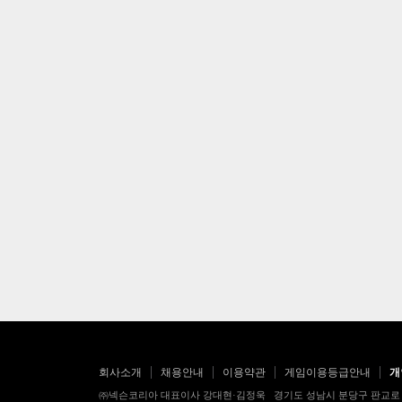
회사소개
채용안내
이용약관
게임이용등급안내
개
㈜넥슨코리아 대표이사 강대현·김정욱 경기도 성남시 분당구 판교로 256번길 7