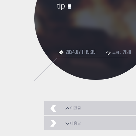
tip
2024.02.11 19:39
2190
조회 :
이전글
[타임어택] 추적:오만의 
다음글
에픽해독기 쿠폰정리
2