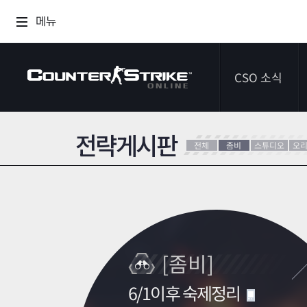
메뉴
CSO 소식
전략게시판
공지사항
전체
좀비
스튜디오
오
이벤트
다이어리
[좀비]
6/1이후 숙제정리