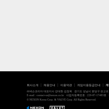
회사소개
채용안내
이용약관
게임이용등급안내
개
㈜넥슨코리아 대표이사 강대현·김정욱 경기도 성남시 분당구 판교로 256번길 7
E-mail : contact-us@nexon.co.kr 사업자등록번호 : 220-87-
© NEXON Korea Corp. & VALVE Corp. All Rights Reserved.