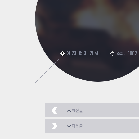
2023.05.30 21:40
3002
조회 :
이전글
블랙 래빗 미라주 매런과
다음글
저장용-파츠 부위당 무기