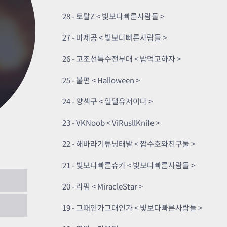
카스온라인TV
클래스 월페이퍼
28 - 토탈Z < 빛보다빠른사람들 >
기록실
27 - 마제공 < 빛보다빠른사람들 >
26 - 고조선특수전부대 < 밥먹고하자 >
25 - 불편 < Halloween >
24 - 양섹구 < 일댈유저이다 >
23 - VKNoob < ViRusllKnife >
22 - 해바라기튜닝태발 < 짭수호와친구둘 >
21 - 빛보다빠른슈카 < 빛보다빠른사람들 >
20 - 라펌 < MiracleStar >
19 - 그때인가그대인가 < 빛보다빠른사람들 >
한 이유
2021.10.30