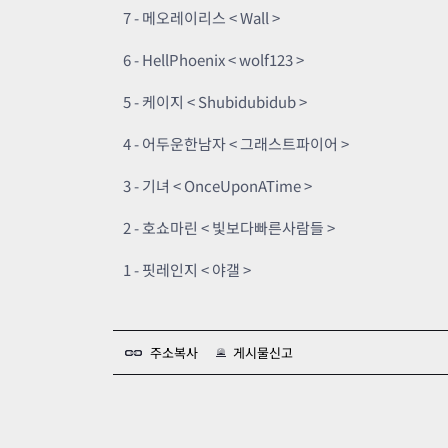
7 - 메오레이리스 < Wall >
6 - HellPhoenix < wolf123 >
5 - 케이지 < Shubidubidub >
4 - 어두운한남자 < 그래스트파이어 >
3 - 기녀 < OnceUponATime >
2 - 호쇼마린 < 빛보다빠른사람들 >
1 - 핏레인지 < 야갤 >
주소복사
게시물신고