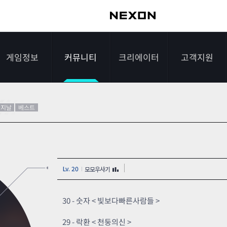
게임정보
커뮤니티
크리에이터
고객지원
가이드
자유게시판
크리에이터 소개
게임다운로드
리지날
베스트
게임소개
전략게시판
크리에이터 공지
FAQ
조작법
이미지게시판
1:1문의하기
Lv. 20
모모우사기
레벨
아이디어게시판
2차 비밀번호 초기
NEXON NOW
설문조사
비매너 채팅 /
화
30 - 숫자 < 빛보다빠른사람들 >
불법 프로그램 신고
추가 정보
스튜디오 홍보
29 - 락환 < 천둥의신 >