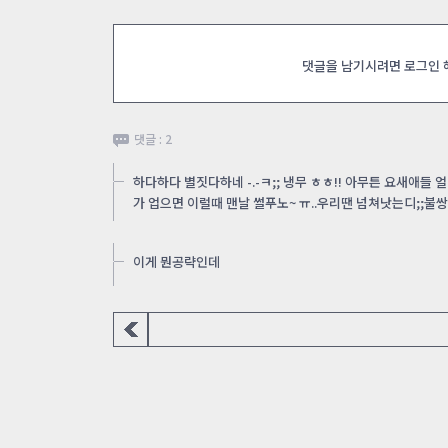
댓글을 남기시려면 로그인
댓글 : 2
하다하다 별짓다하네 -.-ㅋ;; 냉무 ㅎㅎ!! 아무튼 요새애들 
가 업으면 이럴때 맨날 썰푸노~ ㅠ..우리땐 넘쳐낫는디;;불쌍
이게 뭔공략인데