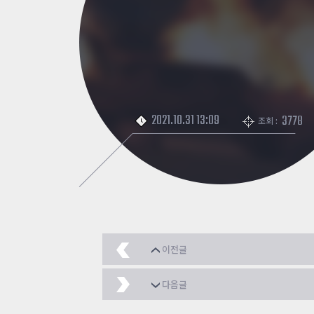
2021.10.31 13:09
3778
조회 :
이전글
추천
2021.11.03
다음글
레바테인이 성공하지 못