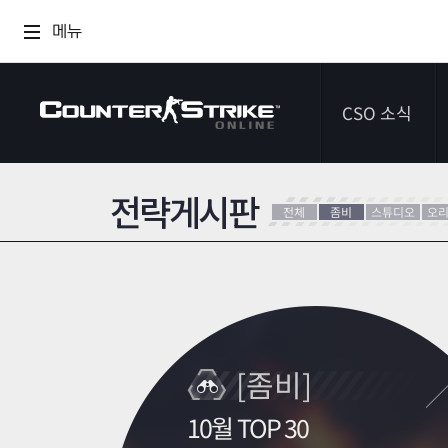
메뉴
CSO 소식
전략게시판
공지사항
전체
좀비
스튜디오
오
이벤트
다이어리
[좀비]
10월 TOP 30