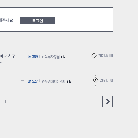
 해주세요
로그인
2021.12.06
얼마나 친구
Lv. 369
벼락부자형님
~
2021.11.01
Lv. 527
연꽃위에피는장미
1